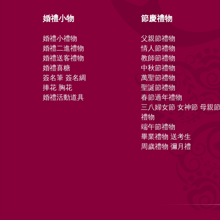
婚禮小物
節慶禮物
婚禮小禮物
父親節禮物
婚禮二進禮物
情人節禮物
婚禮送客禮物
教師節禮物
婚禮喜糖
中秋節禮物
簽名筆 簽名綢
萬聖節禮物
捧花 胸花
聖誕節禮物
婚禮活動道具
春節過年禮物
三八婦女節 女神節 母親
禮物
端午節禮物
畢業禮物 送考生
周歲禮物 彌月禮