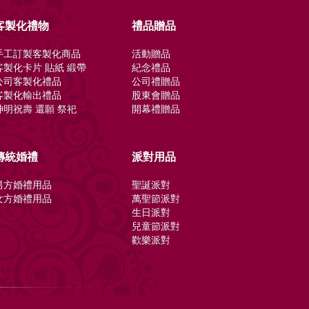
客製化禮物
禮品贈品
手工訂製客製化商品
活動贈品
客製化卡片 貼紙 緞帶
紀念禮品
公司客製化禮品
公司禮贈品
客製化輸出禮品
股東會贈品
神明祝壽 還願 祭祀
開幕禮贈品
傳統婚禮
派對用品
男方婚禮用品
聖誕派對
女方婚禮用品
萬聖節派對
生日派對
兒童節派對
歡樂派對