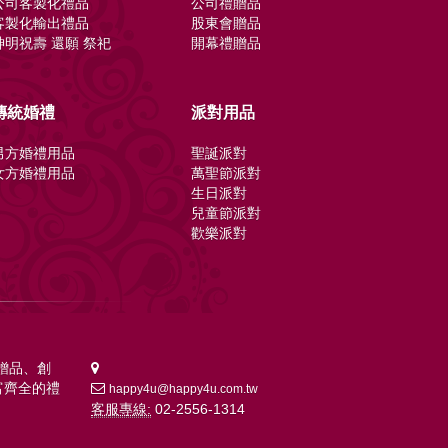
公司客製化禮品
公司禮贈品
客製化輸出禮品
股東會贈品
神明祝壽 還願 祭祀
開幕禮贈品
傳統婚禮
派對用品
男方婚禮用品
聖誕派對
女方婚禮用品
萬聖節派對
生日派對
兒童節派對
歡樂派對
贈品、創
富齊全的禮
happy4u@happy4u.com.tw
客服專線:
02-2556-1314