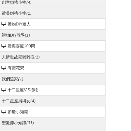
創意婚禮小物
(4)
歐美婚禮小物
(1)
禮物DIY達人
禮物DIY教學
(1)
婚喪喜慶100問
人情世故疑難雜症
(1)
有禮花絮
我們這家
(1)
十二星座V.S禮物
十二星座男與女
(4)
節慶小知識
聖誕節小知識
(31)