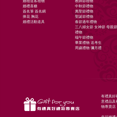
婚禮送客禮物
教師節禮物
婚禮喜糖
中秋節禮物
簽名筆 簽名綢
萬聖節禮物
捧花 胸花
聖誕節禮物
婚禮活動道具
春節過年禮物
三八婦女節 女神節 母親
禮物
端午節禮物
畢業禮物 送考生
周歲禮物 彌月禮
有禮真好
意禮品及
物專賣店