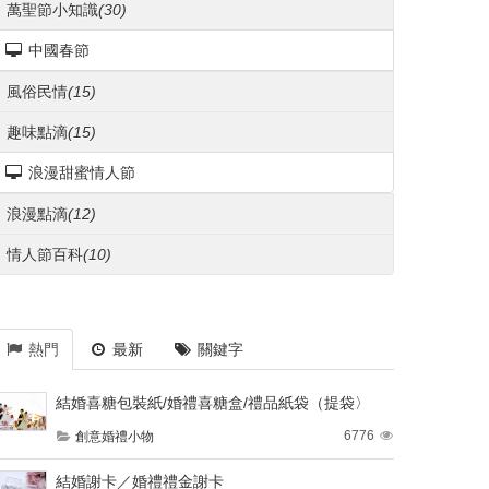
萬聖節小知識
(30)
中國春節
風俗民情
(15)
趣味點滴
(15)
浪漫甜蜜情人節
浪漫點滴
(12)
情人節百科
(10)
熱門
最新
關鍵字
結婚喜糖包裝紙/婚禮喜糖盒/禮品紙袋（提袋〉
6776
創意婚禮小物
結婚謝卡／婚禮禮金謝卡