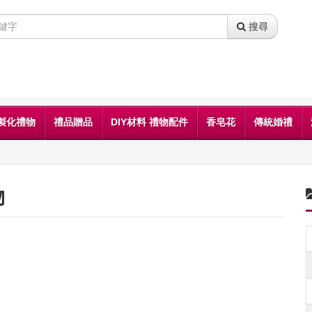
搜尋
製化禮物
禮品贈品
DIY材料 禮物配件
香皂花
傳統婚禮
物