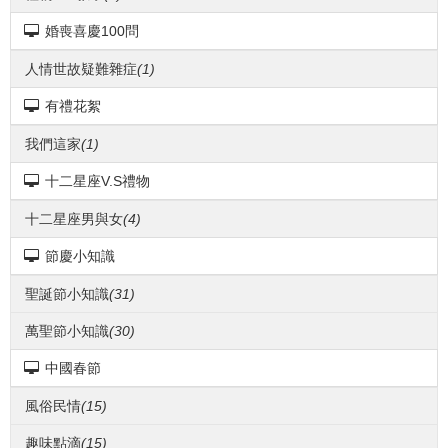
婚喪喜慶100問
人情世故疑難雜症
(1)
有禮花絮
我們這家
(1)
十二星座V.S禮物
十二星座男與女
(4)
節慶小知識
聖誕節小知識
(31)
萬聖節小知識
(30)
中國春節
風俗民情
(15)
趣味點滴
(15)