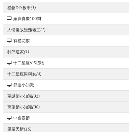
禮物DIY教學
(1)
婚喪喜慶100問
人情世故疑難雜症
(1)
有禮花絮
我們這家
(1)
十二星座V.S禮物
十二星座男與女
(4)
節慶小知識
聖誕節小知識
(31)
萬聖節小知識
(30)
中國春節
風俗民情
(15)