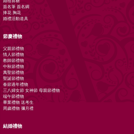
婚禮喜糖
簽名筆 簽名綢
捧花 胸花
婚禮活動道具
節慶禮物
父親節禮物
情人節禮物
教師節禮物
中秋節禮物
萬聖節禮物
聖誕節禮物
春節過年禮物
三八婦女節 女神節 母親節禮物
端午節禮物
畢業禮物 送考生
周歲禮物 彌月禮
結婚禮物