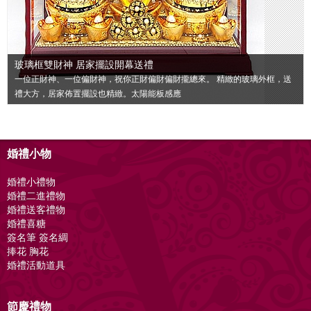
玻璃框雙財神 居家擺設開幕送禮
一位正財神、一位偏財神，祝你正財偏財偏財攏總來。 精緻的玻璃外框，送
禮大方，居家佈置擺設也精緻。太陽能板感應
婚禮小物
婚禮小禮物
婚禮二進禮物
婚禮送客禮物
婚禮喜糖
簽名筆 簽名綢
捧花 胸花
婚禮活動道具
節慶禮物