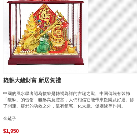
貔貅大鏟財富 新居賀禮
中國的風水學者認為貔貅是轉禍為祥的吉瑞之獸。中國傳統有裝飾
「貔貅」的習俗，貔貅寓意豐富，人們相信它能帶來歡樂及好運。除
了開運、辟邪的功效之外，還有鎮宅、化太歲、促姻緣等作用。
金鏟子
$1,950