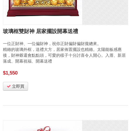
玻璃框雙財神 居家擺設開幕送禮
一位正財神、一位偏財神，祝你正財偏財偏財攏總來。
精緻的玻璃外框，送禮大方，居家佈置擺設也精緻。太陽能板感應
後，財神爺還會點點頭，可愛的樣子十分討喜令人開心。入厝、新居
落成、開幕祝福、開幕送禮
$1,550
立即買