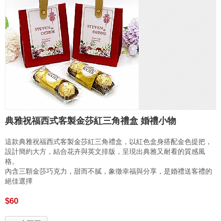
典雅祝福西式客製金莎紅三角禮盒 婚禮小物
這款典雅祝福西式客製金莎紅三角禮盒，以紅色盒身搭配金色提把，
設計簡約大方，結合花卉與英文排版，呈現出典雅又耐看的質感風
格。
內含三顆金莎巧克力，甜而不膩，象徵幸福與分享，是婚禮送客禮的
絕佳選擇
$60