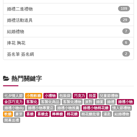
婚禮二進禮物
109
婚禮活動道具
29
結婚禮物
7
捧花 胸花
6
簽名筆 簽名綢
2
熱門關鍵字
七夕情人節
小熊軟糖
小禮物
包裝袋
巧克力
扭蛋
兒童節禮物
金莎巧克力
客製化
客製化商品
客製化禮物
派對
婚宴
婚禮
婚禮小物
婚禮小物diy
婚禮小物專賣店
婚禮小物推薦
婚禮小物棉花糖
情人節禮物
軟糖
麥芽
喜糖
喜糖盒
棒棒糖
棉花糖
棉花糖批發
湯匙
結婚禮物
開幕送禮