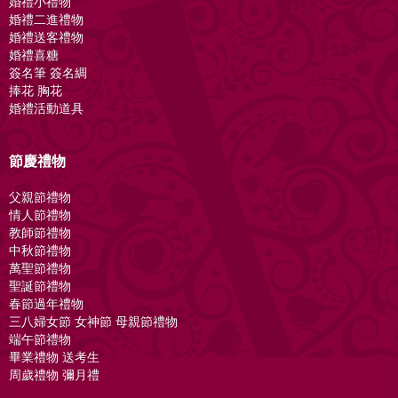
婚禮小禮物
婚禮二進禮物
婚禮送客禮物
婚禮喜糖
簽名筆 簽名綢
捧花 胸花
婚禮活動道具
節慶禮物
父親節禮物
情人節禮物
教師節禮物
中秋節禮物
萬聖節禮物
聖誕節禮物
春節過年禮物
三八婦女節 女神節 母親節禮物
端午節禮物
畢業禮物 送考生
周歲禮物 彌月禮