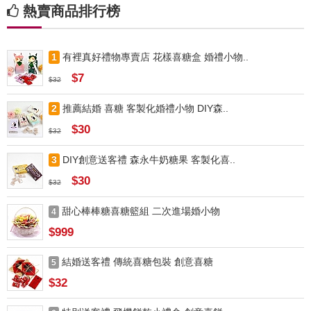
熱賣商品排行榜
1
有裡真好禮物專賣店 花樣喜糖盒 婚禮小物..
$7
$32
2
推薦結婚 喜糖 客製化婚禮小物 DIY森..
$30
$32
3
DIY創意送客禮 森永牛奶糖果 客製化喜..
$30
$32
甜心棒棒糖喜糖籃組 二次進場婚小物
4
$999
結婚送客禮 傳統喜糖包裝 創意喜糖
5
$32