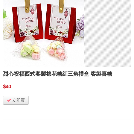
甜心祝福西式客製棉花糖紅三角禮盒 客製喜糖
$40
立即買