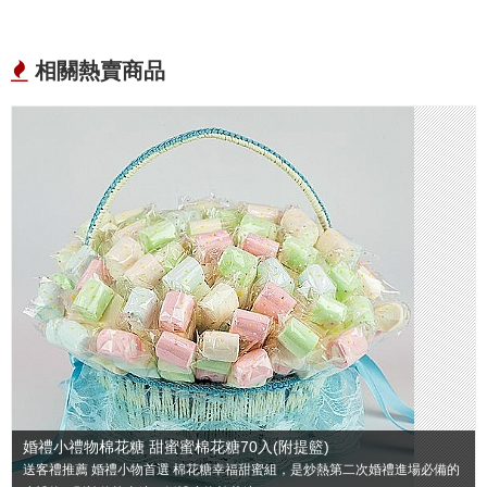
相關熱賣商品
婚禮小禮物棉花糖 甜蜜蜜棉花糖70入(附提籃)
送客禮推薦 婚禮小物首選 棉花糖幸福甜蜜組，是炒熱第二次婚禮進場必備的