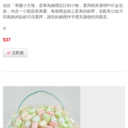
這款「果醬小方塊」是專為婚禮設計的小物，選用精美透明PVC盒包
裝，內含一小瓶甜美果醬。每個禮盒綁上柔美的緞帶，並配有12款不
同風格的貼紙可供選擇，讓您的婚禮伴手禮充滿個性與愛意。
※
$37
立即買