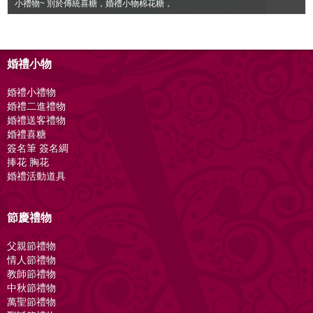
小禮物~ 別於傳統喜糖，婚禮小物棉花糖，
婚禮小物
婚禮小禮物
婚禮二進禮物
婚禮送客禮物
婚禮喜糖
簽名筆 簽名綢
捧花 胸花
婚禮活動道具
節慶禮物
父親節禮物
情人節禮物
教師節禮物
中秋節禮物
萬聖節禮物