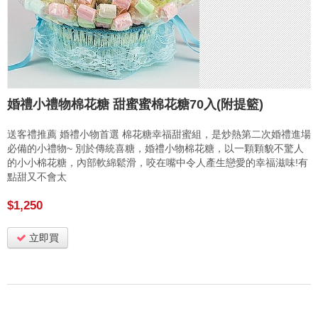
婚禮小禮物棉花糖 甜蜜蜜棉花糖70入(附提籃)
送客禮推薦 婚禮小物首選 棉花糖幸福甜蜜組，是炒熱第二次婚禮進場
必備的小禮物~ 別於傳統喜糖，婚禮小物棉花糖，以一顆顆貌不驚人
的小小棉花糖，內部軟綿鬆滑，咬在嘴中令人產生戀愛的幸福滋味!有
點甜又不會太
$1,250
立即買