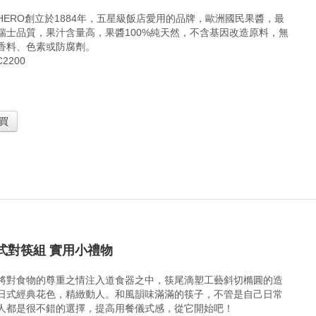
HERO創立於1884年，五星級飯店愛用的品牌，歐洲國民果醬，最
獨家設計 藍白拖手工香皂 創意禮贈品推
瑞士HERO喜諾果醬迷你瓶
瑞士品質，果汁含量高，果醬100%純天然，不含基因改造原料，無
薦
發
香料、色素或防腐劑。
2200
台灣純手工製作的藍白拖造型手工香皂，具有
瑞士喜諾HERO創立於1884
台灣草根文化的物品之一的「藍白拖」，企
用的品牌，歐洲國民果醬，最高
業、公司行號送員工也非常適合，象
質，果汁含量高，果醬10
買
式對筷組 實用小禮物
將對食物的尊重之情注入道食器之中，筷尾滴塑工藝斜切橢圓的造
日式經典花色，精緻動人。和風韻味滿滿的筷子，不管是自己日常
人都是很不錯的選擇，提高用餐儀式感，從它開始吧！