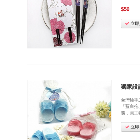
$50
立即
獨家設
台灣純手
「藍白拖
義，員工
立即