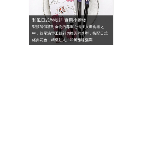
 婚禮小物批
獨家設計 
和風日式對筷組 實用小禮物
薦
年，五星級飯店愛
製筷師傅將對食物的尊重之情注入道食器之
台灣純手工製
等級的瑞士品
中，筷尾滴塑工藝斜切橢圓的造型，搭配日式
台灣草根文化
經典花色，精緻動人。和風韻味滿滿
業、公司行號