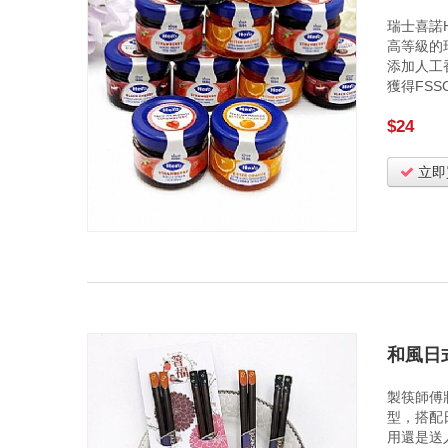
瑞士喜諾
高等級的
添加人工
獲得FSSC
$24
立即
和風日
製筷師傅
型，搭配
用還是送