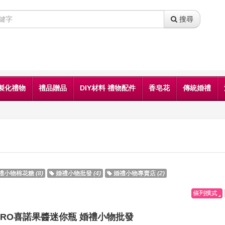
搜尋
製化禮物
禮品贈品
DIY材料 禮物配件
香皂花
傳統婚禮
禮小物棉花糖
(8)
婚禮小物批發
(4)
婚禮小物專賣店
(2)
ERO喜諾果醬迷你瓶 婚禮小物批發