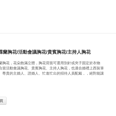
蝶蘭胸花/活動會議胸花/貴賓胸花/主持人胸花
蘭胸花，花朵飽滿立體，胸花背面可選用別針或夾子固定於衣物
合當活動會議胸花、貴賓胸花、主持人胸花，也適合婚禮上西裝筆
、尊貴的主婚人、證婚人、忙進忙出的招待人員配戴，，絕對能讓
買