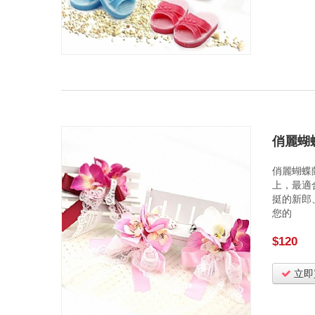
俏麗蝴
俏麗蝴蝶
上，最適
挺的新郎
您的
$120
立即