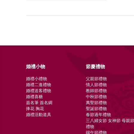
婚禮小物
節慶禮物
婚禮小禮物
父親節禮物
婚禮二進禮物
情人節禮物
婚禮送客禮物
教師節禮物
婚禮喜糖
中秋節禮物
簽名筆 簽名綢
萬聖節禮物
捧花 胸花
聖誕節禮物
婚禮活動道具
春節過年禮物
三八婦女節 女神節 母親
禮物
端午節禮物