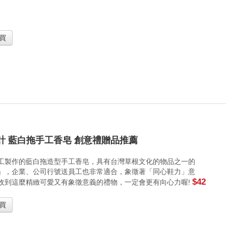
買
計 藍白拖手工香皂 創意禮贈品推薦
工製作的藍白拖造型手工香皂，具有台灣草根文化的物品之一的
」，企業、公司行號送員工也非常適合，象徵著「同心鞋力」意
$42
收到這麼精緻可愛又有象徵意義的禮物，一定會更有向心力喔!
買