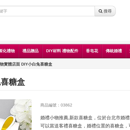
搜尋
製化禮物
禮品贈品
DIY材料 禮物配件
香皂花
傳統婚禮
物實體店面 DIY小白兔喜糖盒
兔喜糖盒
商品編號：03862
婚禮小物推薦,新款喜糖盒，位於台北市婚禮
可以當送客禮喜糖盒，婚禮位置的喜糖盒，