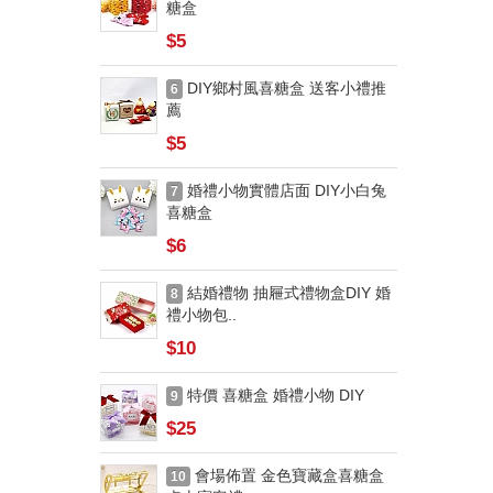
糖盒
$5
DIY鄉村風喜糖盒 送客小禮推
6
薦
$5
婚禮小物實體店面 DIY小白兔
7
喜糖盒
$6
結婚禮物 抽屜式禮物盒DIY 婚
8
禮小物包..
$10
特價 喜糖盒 婚禮小物 DIY
9
$25
會場佈置 金色寶藏盒喜糖盒
10