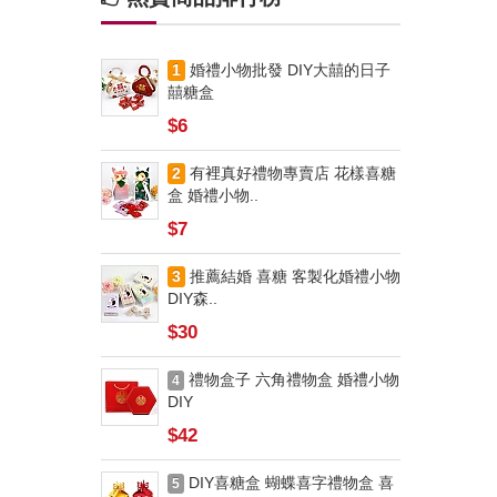
1
婚禮小物批發 DIY大囍的日子
囍糖盒
$6
2
有裡真好禮物專賣店 花樣喜糖
盒 婚禮小物..
$7
3
推薦結婚 喜糖 客製化婚禮小物
DIY森..
$30
禮物盒子 六角禮物盒 婚禮小物
4
DIY
$42
DIY喜糖盒 蝴蝶喜字禮物盒 喜
5