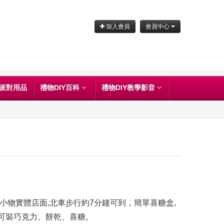
加入會員
會員中心
派對用品
禮物DIY百科
禮物DIY教學影音
小物實體店面,北車步行約7分鐘可到，簡單喜糖盒,
可裝巧克力、餅乾、喜糖。