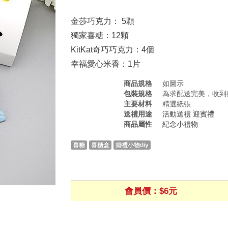
金莎巧克力： 5顆
獨家喜糖：12顆
KitKat奇巧巧克力：4個
幸福愛心米香：1片
商品規格
如圖示
包裝規格
為求配送完美，收到
主要材料
精選紙張
送禮用途
活動送禮
迎賓禮
商品屬性
紀念小禮物
喜糖
喜糖盒
婚禮小物diy
會員價：$6元