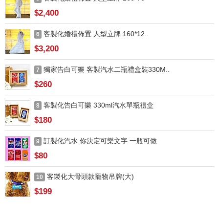
$2,400
客製化婚禮佈置 人型立牌 160*12..
6
$3,200
獨家告白可樂 客製汽水二瓶禮盒裝330M..
7
$260
客製化告白可樂 330ml汽水單瓶禮盒
8
$180
訂製化汽水 你決定可樂文字 一瓶可做
9
$80
客製化大骨頭款寵物吊牌(大)
10
$199