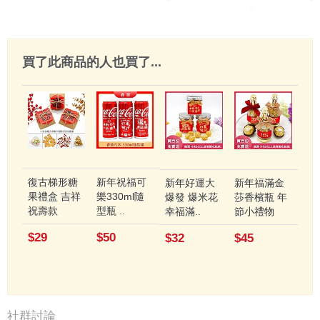
買了此商品的人也買了...
復古梯形糖
新年祝福可
新年好運大
新年福滿金
果禮盒 吉祥
樂330ml隨
爆發 爆米花
莎香檳瓶 年
祝壽款
型瓶 ..
幸福滿..
節小禮物
$29
$50
$32
$45
社群討論