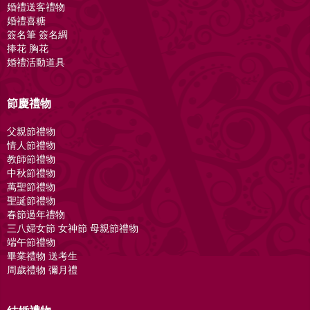
婚禮送客禮物
婚禮喜糖
簽名筆 簽名綢
捧花 胸花
婚禮活動道具
節慶禮物
父親節禮物
情人節禮物
教師節禮物
中秋節禮物
萬聖節禮物
聖誕節禮物
春節過年禮物
三八婦女節 女神節 母親節禮物
端午節禮物
畢業禮物 送考生
周歲禮物 彌月禮