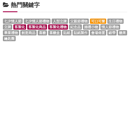
熱門關鍵字
七夕情人節
七夕情人節禮物
人型立牌
父親節禮物
可口可樂
生日禮物
立牌
客製化
客製化商品
客製化禮物
紀念品
婚禮小物
情人節禮物
畢業禮物
創意商品
喜糖
喜糖盒
貼紙
貼紙製作
會場佈置
緞帶
糖果
鑰匙圈