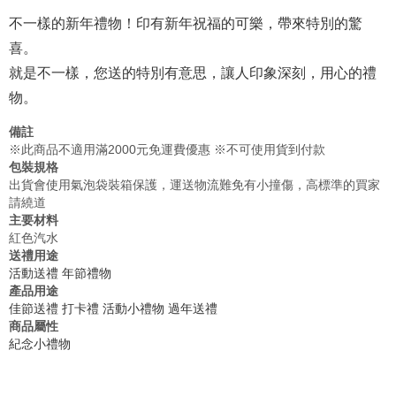
不一樣的新年禮物！印有新年祝福的可樂，帶來特別的驚
喜。
就是不一樣，您送的特別有意思，讓人印象深刻，用心的禮
物。
備註
※此商品不適用滿2000元免運費優惠 ※不可使用貨到付款
包裝規格
出貨會使用氣泡袋裝箱保護，運送物流難免有小撞傷，高標準的買家
請繞道
主要材料
紅色汽水
送禮用途
活動送禮
年節禮物
產品用途
佳節送禮
打卡禮
活動小禮物
過年送禮
商品屬性
紀念小禮物