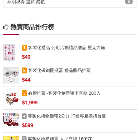
神明祝壽 還願 祭祀
5
熱賣商品排行榜
1
客製化禮品 公司活動禮品贈品 壓克力鑰..
$40
2
客製化磁鐵開瓶器 禮品贈品推薦
$44
3
有禮推薦~客製化創意謝卡喜糖 200入
$1,999
客製化禮物緞帶2公分 打造專屬婚禮首選
4
$599
客製化婚禮佈置 人型立牌 160*70
5