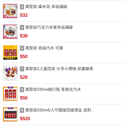
萬聖節 爆米花 幸福滿罐
4
$32
萬聖節巧克力米菓幸福滿罐
5
$38
萬聖節 祝福汽水 可樂
6
$50
萬聖節2入曼陀珠 分享小禮物 節慶糖果
7
$26
萬聖節330ml隨行瓶 客製化汽水
8
$50
萬聖節330ml5入可樂隨型罐禮盒 派對..
9
$520