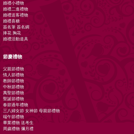
婚禮小禮物
婚禮二進禮物
婚禮送客禮物
婚禮喜糖
簽名筆 簽名綢
捧花 胸花
婚禮活動道具
節慶禮物
父親節禮物
情人節禮物
教師節禮物
中秋節禮物
萬聖節禮物
聖誕節禮物
春節過年禮物
三八婦女節 女神節 母親節禮物
端午節禮物
畢業禮物 送考生
周歲禮物 彌月禮