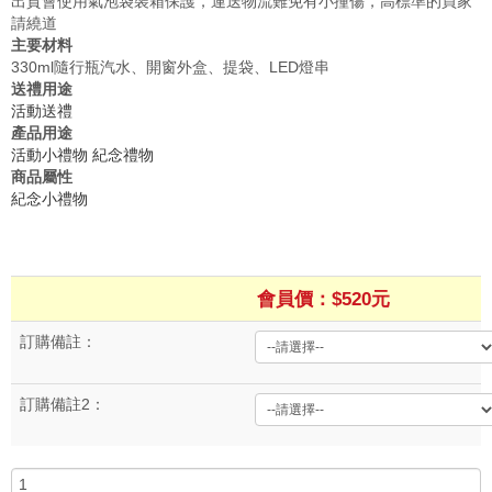
出貨會使用氣泡袋裝箱保護，運送物流難免有小撞傷，高標準的買家
請繞道
主要材料
330ml隨行瓶汽水、開窗外盒、提袋、LED燈串
送禮用途
活動送禮
產品用途
活動小禮物
紀念禮物
商品屬性
紀念小禮物
會員價：$520元
訂購備註：
訂購備註2：