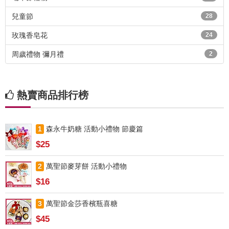
兒童節
28
玫瑰香皂花
24
周歲禮物 彌月禮
2
熱賣商品排行榜
1
森永牛奶糖 活動小禮物 節慶篇
$25
2
萬聖節麥芽餅 活動小禮物
$16
3
萬聖節金莎香檳瓶喜糖
$45