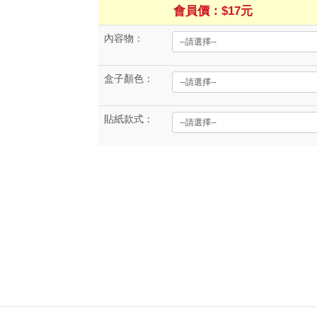
會員價：$17元
內容物：
盒子顏色：
貼紙款式：