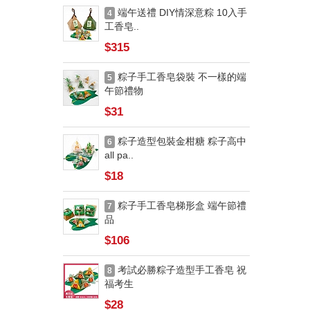
端午送禮 DIY情深意粽 10入手
4
工香皂..
$315
粽子手工香皂袋裝 不一樣的端
5
午節禮物
$31
粽子造型包裝金柑糖 粽子高中
6
all pa..
$18
粽子手工香皂梯形盒 端午節禮
7
品
$106
考試必勝粽子造型手工香皂 祝
8
福考生
$28