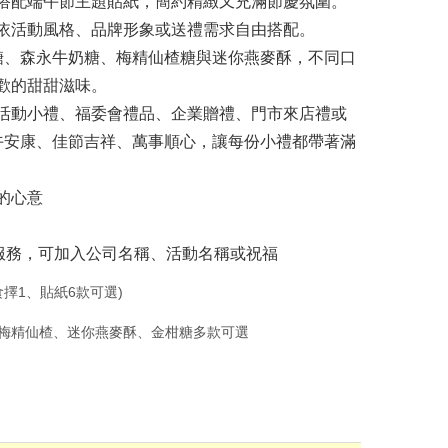
搭配端午節主題貼紙，簡約精緻又充滿節慶氛圍。
依活動風格、品牌形象或送禮需求自由搭配。
糖、森永牛奶糖、梅精仙楂糖與迷你燕麥酥，不同口
歡的甜甜滋味。
活動小禮、福委會禮品、企業贈禮、門市來店禮或
午安康、佳節吉祥、萬事順心，讓每份小禮都帶著滿
的心意
服務，可加入公司名稱、活動名稱或祝福
食擇1、貼紙6款可選)
梅精仙楂、迷你燕麥酥、金柑糖多款可選