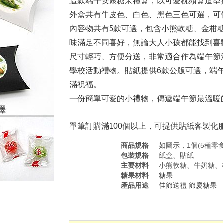
這款端午安康糖果禮盒，以可愛枕頭盒造型
外盒共有牛皮色、白色、黑色三色可選，可
內容物共有5款可選，包含小熊軟糖、金柑
味滿足不同喜好，無論大人小孩都能找到喜
尺寸輕巧、方便分送，非常適合作為端午節
學校活動禮物。貼紙提供6款公版可選，端
滿祝福。
一份簡單可愛的小禮物，傳遞端午節最溫暖
單筆訂購滿100個以上，可提供貼紙客製化
商品規格
如圖示，1個(5種零
包裝規格
紙盒、貼紙
主要材料
小熊軟糖、牛奶糖、
糖果材料
糖果
產品用途
佳節送禮
節慶糖果