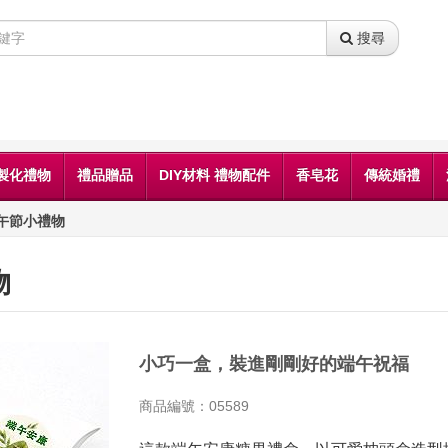
搜尋
製化禮物
禮品贈品
DIY材料 禮物配件
香皂花
傳統婚禮
午節小禮物
物
小巧一盒，裝進剛剛好的端午祝福
商品編號：05589