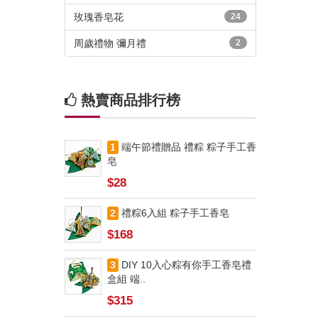
玫瑰香皂花
24
周歲禮物 彌月禮
2
熱賣商品排行榜
1
端午節禮贈品 禮粽 粽子手工香
皂
$28
2
禮粽6入組 粽子手工香皂
$168
3
DIY 10入心粽有你手工香皂禮
盒組 端..
$315