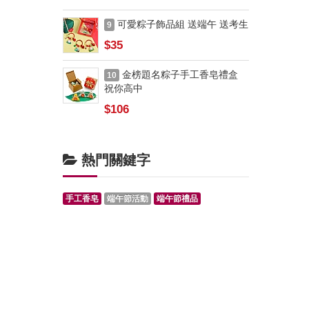
可愛粽子飾品組 送端午 送考生
9
$35
金榜題名粽子手工香皂禮盒
10
祝你高中
$106
熱門關鍵字
手工香皂
端午節活動
端午節禮品