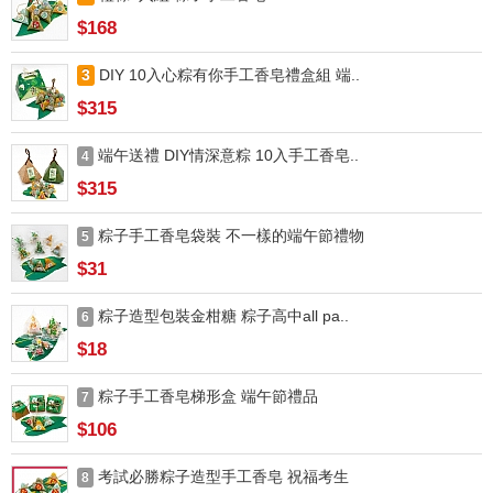
$168
3
DIY 10入心粽有你手工香皂禮盒組 端..
$315
端午送禮 DIY情深意粽 10入手工香皂..
4
$315
粽子手工香皂袋裝 不一樣的端午節禮物
5
$31
粽子造型包裝金柑糖 粽子高中all pa..
6
$18
粽子手工香皂梯形盒 端午節禮品
7
$106
考試必勝粽子造型手工香皂 祝福考生
8