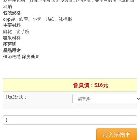
麥芽餅脆弱，貨運宅配配送難免會造成小破損，完美主義者下單前請
斟酌
包裝規格
opp袋、緞帶、小卡、貼紙、冰棒棍
主要材料
餅乾、麥芽糖
糖果材料
麥芽餅
產品用途
佳節送禮
節慶糖果
會員價：$16元
貼紙款式：