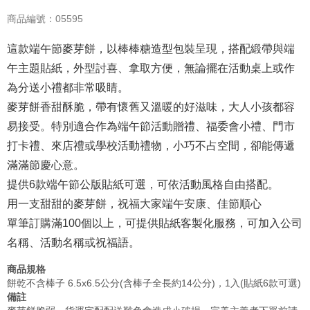
商品編號：05595
這款端午節麥芽餅，以棒棒糖造型包裝呈現，搭配緞帶與端
午主題貼紙，外型討喜、拿取方便，無論擺在活動桌上或作
為分送小禮都非常吸睛。
麥芽餅香甜酥脆，帶有懷舊又溫暖的好滋味，大人小孩都容
易接受。特別適合作為端午節活動贈禮、福委會小禮、門市
打卡禮、來店禮或學校活動禮物，小巧不占空間，卻能傳遞
滿滿節慶心意。
提供6款端午節公版貼紙可選，可依活動風格自由搭配。
用一支甜甜的麥芽餅，祝福大家端午安康、佳節順心
單筆訂購滿100個以上，可提供貼紙客製化服務，可加入公司
名稱、活動名稱或祝福語。
商品規格
餅乾不含棒子 6.5x6.5公分(含棒子全長約14公分)，1入(貼紙6款可選)
備註