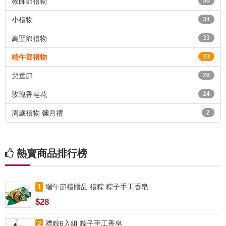
教師節禮物
50
小禮物
34
萬聖節禮物
33
端午節禮物
33
兒童節
28
玫瑰香皂花
24
周歲禮物 彌月禮
2
熱賣商品排行榜
1
端午節禮贈品 禮粽 粽子手工香皂
$28
2
禮粽6入組 粽子手工香皂