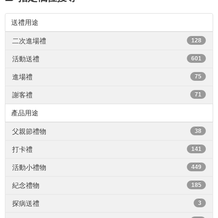
送禮用途
二次進場禮
128
活動送禮
601
進場禮
75
謝客禮
71
產品用途
父親節禮物
38
打卡禮
141
活動小禮物
449
紀念禮物
185
探病送禮
3