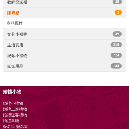
教師節送禮
35
謝親恩
2
商品屬性
文具小禮物
45
生活實用
319
紀念小禮物
724
氣氛用品
144
婚禮小物
婚禮小禮物
婚禮二進禮物
婚禮送客禮物
婚禮喜糖
簽名筆 簽名綢