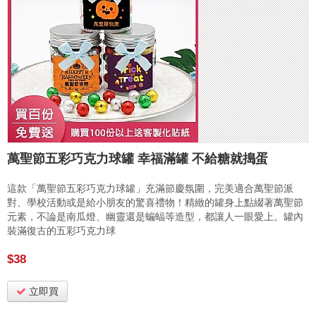
萬聖節五彩巧克力球罐 幸福滿罐 不給糖就搗蛋
這款「萬聖節五彩巧克力球罐」充滿節慶氛圍，完美適合萬聖節派
對、學校活動或是給小朋友的驚喜禮物！精緻的罐身上點綴著萬聖節
元素，不論是南瓜燈、幽靈還是蝙蝠等造型，都讓人一眼愛上。罐內
裝滿復古的五彩巧克力球
$38
立即買