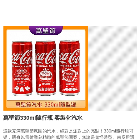
萬聖節330ml隨行瓶 客製化汽水
這款充滿萬聖節氛圍的汽水，絕對是派對上的亮點！330ml隨行瓶可
樂，瓶身以雷射雕刻精緻的萬聖節圖案，無論是鬼怪造型、南瓜燈還