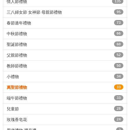
情人節禮物
135
三八婦女節 女神節 母親節禮物
95
春節過年禮物
73
中秋節禮物
66
聖誕節禮物
60
父親節禮物
52
教師節禮物
50
小禮物
34
萬聖節禮物
33
端午節禮物
33
兒童節
28
玫瑰香皂花
24