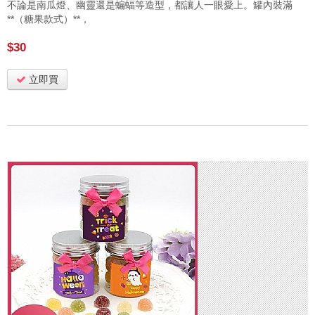
不論是南瓜燈、幽靈還是蝙蝠等造型，都讓人一眼愛上。罐內裝滿
**（糖果款式）**，
$30
立即買