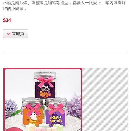
不論是南瓜燈、幽靈還是蝙蝠等造型，都讓人一眼愛上。罐內裝滿好
吃的小饅頭，
$34
立即買