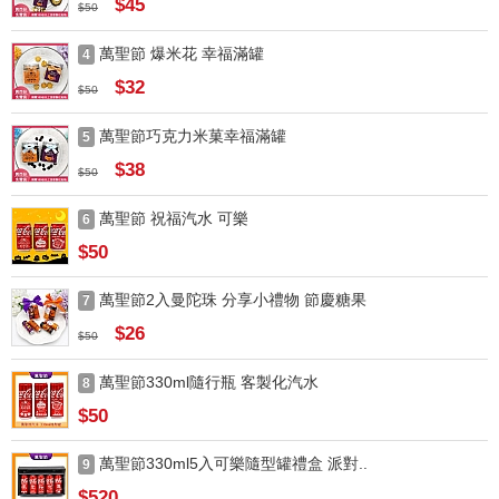
$45
$50
萬聖節 爆米花 幸福滿罐
4
$32
$50
萬聖節巧克力米菓幸福滿罐
5
$38
$50
萬聖節 祝福汽水 可樂
6
$50
萬聖節2入曼陀珠 分享小禮物 節慶糖果
7
$26
$50
萬聖節330ml隨行瓶 客製化汽水
8
$50
萬聖節330ml5入可樂隨型罐禮盒 派對..
9
$520