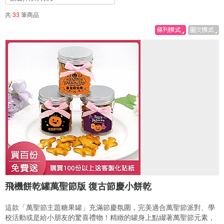
共
33
筆商品
飛機餅乾罐萬聖節版 復古節慶小餅乾
這款「萬聖節主題糖果罐」充滿節慶氛圍，完美適合萬聖節派對、學
校活動或是給小朋友的驚喜禮物！精緻的罐身上點綴著萬聖節元素，