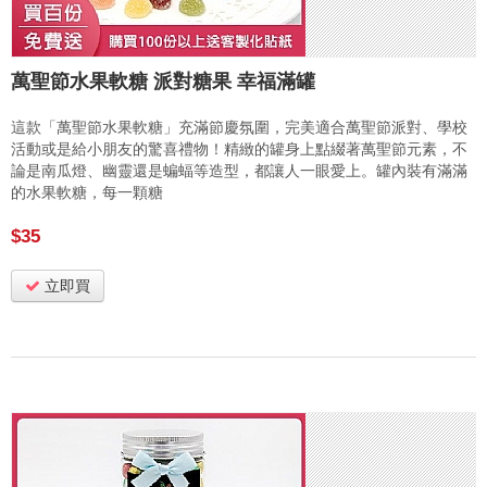
萬聖節水果軟糖 派對糖果 幸福滿罐
這款「萬聖節水果軟糖」充滿節慶氛圍，完美適合萬聖節派對、學校
活動或是給小朋友的驚喜禮物！精緻的罐身上點綴著萬聖節元素，不
論是南瓜燈、幽靈還是蝙蝠等造型，都讓人一眼愛上。罐內裝有滿滿
的水果軟糖，每一顆糖
$35
立即買