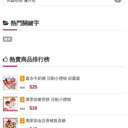
周歲禮物 彌月禮
2
熱門關鍵字
糖果
熱賣商品排行榜
1
森永牛奶糖 活動小禮物 節慶篇
$25
$50
2
萬聖節麥芽餅 活動小禮物
$16
$50
3
萬聖節金莎香檳瓶喜糖