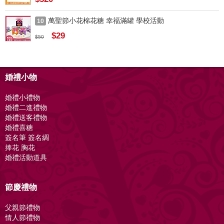
萬聖節小花棉花糖 幸福滿罐 學校活動
10
$29
$50
婚禮小物
婚禮小禮物
婚禮二進禮物
婚禮送客禮物
婚禮喜糖
簽名筆 簽名綢
捧花 胸花
婚禮活動道具
節慶禮物
父親節禮物
情人節禮物