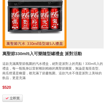
萬聖節330ml5入可樂隨型罐禮盒 派對活動
這款充滿萬聖節氛圍的汽水禮盒，絕對是派對上的亮點！330ml5入的
禮盒，每一瓶瓶身以雷射雕刻精緻的萬聖節圖案，無論是鬼怪造型、
南瓜燈還是幽靈，都充滿了節慶氛圍。這款汽水不僅是派對上美味的
飲品，更是充滿
$520
立即買