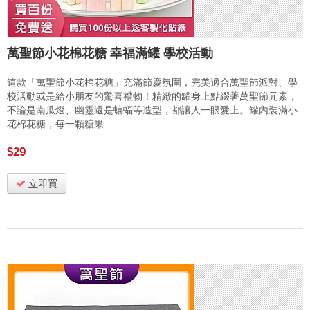
萬聖節小花棉花糖 幸福滿罐 學校活動
這款「萬聖節小花棉花糖」充滿節慶氛圍，完美適合萬聖節派對、學
校活動或是給小朋友的驚喜禮物！精緻的罐身上點綴著萬聖節元素，
不論是南瓜燈、幽靈還是蝙蝠等造型，都讓人一眼愛上。罐內裝滿小
花棉花糖，每一顆糖果
$29
立即買