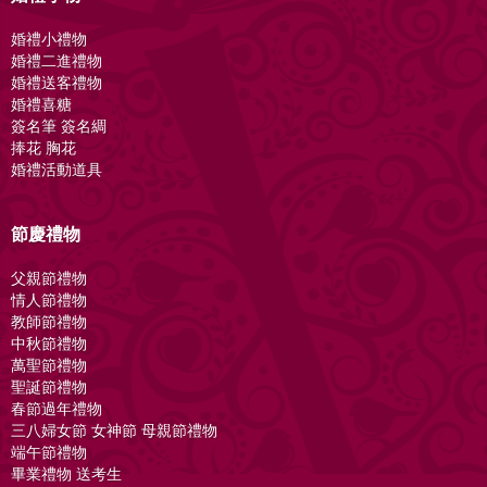
婚禮小禮物
婚禮二進禮物
婚禮送客禮物
婚禮喜糖
簽名筆 簽名綢
捧花 胸花
婚禮活動道具
節慶禮物
父親節禮物
情人節禮物
教師節禮物
中秋節禮物
萬聖節禮物
聖誕節禮物
春節過年禮物
三八婦女節 女神節 母親節禮物
端午節禮物
畢業禮物 送考生