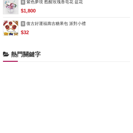
紫色夢境 甦醒玫瑰香皂花 盆花
8
$1,800
復古好運福壽吉糖果包 派對小禮
9
$32
熱門關鍵字