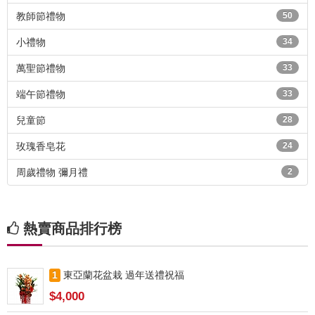
教師節禮物
50
小禮物
34
萬聖節禮物
33
端午節禮物
33
兒童節
28
玫瑰香皂花
24
周歲禮物 彌月禮
2
熱賣商品排行榜
1
東亞蘭花盆栽 過年送禮祝福
$4,000