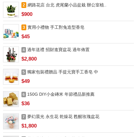
2
網路花店 台北 虎尾蘭小品盆栽 辦公室植..
$900
3
實用小禮物 手工對兔造型香皂
$45
過年送禮 招財進寶盆花 過年佈置
4
$2,800
獨家包裝禮贈品 手提元寶手工香皂 中
5
$49
150G DIY小金磚米 年節禮品新推薦
6
$36
夢幻晨光 永生花 乾燥花 甦醒玫瑰盆花
7
$1,800