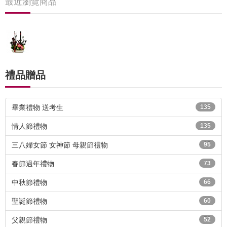
最近瀏覽商品
禮品贈品
畢業禮物 送考生
135
情人節禮物
135
三八婦女節 女神節 母親節禮物
95
春節過年禮物
73
中秋節禮物
66
聖誕節禮物
60
父親節禮物
52