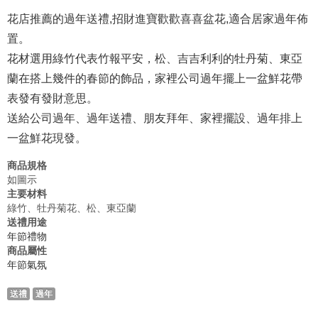
花店推薦的過年送禮,招財進寶歡歡喜喜盆花,適合居家過年佈
置。
花材選用綠竹代表竹報平安，松、吉吉利利的牡丹菊、東亞
蘭在搭上幾件的春節的飾品，家裡公司過年擺上一盆鮮花帶
表發有發財意思。
送給公司過年、過年送禮、朋友拜年、家裡擺設、過年排上
一盆鮮花現發。
商品規格
如圖示
主要材料
綠竹、牡丹菊花、松、東亞蘭
送禮用途
年節禮物
商品屬性
年節氣氛
送禮
過年