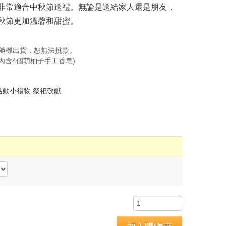
非常適合中秋節送禮。無論是送給家人還是朋友，
秋節更加溫馨和甜蜜。
隨機出貨，恕無法挑款。
內含4個萌柚子手工香皂)
活動小禮物
祭祀敬獻
物