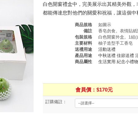
白色開窗禮盒中，完美展示出其精美外觀，
都能傳達您對他們的關愛和祝福，讓這個中
商品規格
如圖示
備註
香皂勿食。表情貼紙
包裝規格
白色開窗外盒。1組(
主要材料
柚子造型手工香皂
送禮用途
活動送禮
產品用途
中秋送禮
佳節送禮
商品屬性
生活實用
紀念小禮
會員價：$170元
訂購備註：