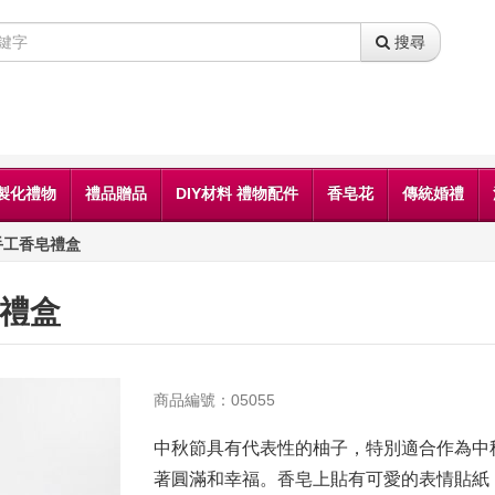
搜尋
製化禮物
禮品贈品
DIY材料 禮物配件
香皂花
傳統婚禮
手工香皂禮盒
皂禮盒
商品編號：05055
中秋節具有代表性的柚子，特別適合作為中
著圓滿和幸福。香皂上貼有可愛的表情貼紙