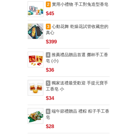
2
實用小禮物 手工對兔造型香皂
$45
3
心動花舞 乾燥花試管收藏您的
真心
$399
推薦禮品贈品首選 擲杯手工香
4
皂 (小)
$36
獨家送禮最受歡迎 手提元寶手
5
工香皂 小
$34
端午節禮贈品 禮粽 粽子手工香
6
皂
$28