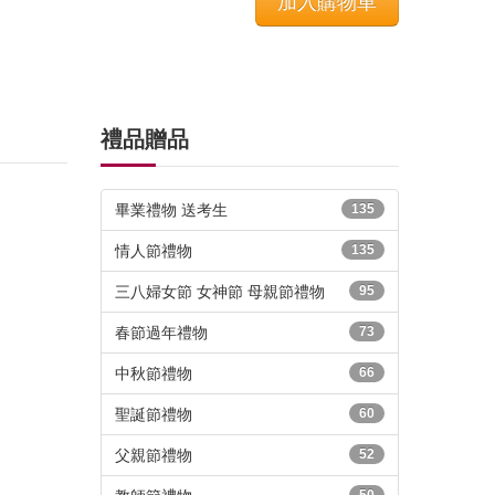
禮品贈品
畢業禮物 送考生
135
情人節禮物
135
三八婦女節 女神節 母親節禮物
95
春節過年禮物
73
中秋節禮物
66
聖誕節禮物
60
父親節禮物
52