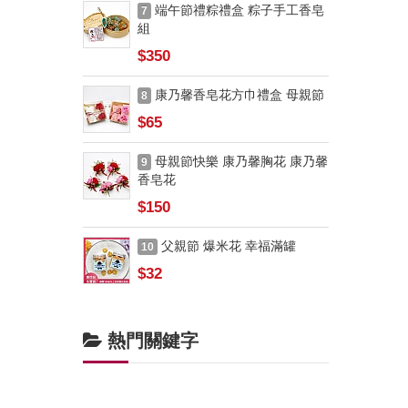
端午節禮粽禮盒 粽子手工香皂
7
組
$350
康乃馨香皂花方巾禮盒 母親節
8
$65
母親節快樂 康乃馨胸花 康乃馨
9
香皂花
$150
父親節 爆米花 幸福滿罐
10
$32
熱門關鍵字