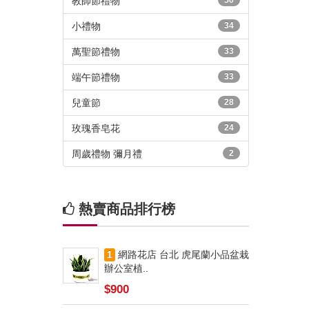
教師節禮物
50
小禮物
34
萬聖節禮物
33
端午節禮物
33
兒童節
28
玫瑰香皂花
24
周歲禮物 彌月禮
2
熱賣商品排行榜
1
網路花店 台北 虎尾蘭小品盆栽
辦公室植..
$900