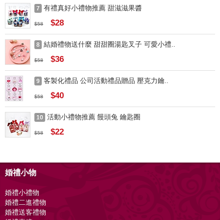
有禮真好小禮物推薦 甜滋滋果醬
7
$28
$58
結婚禮物送什麼 甜甜圈湯匙叉子 可愛小禮..
8
$36
$58
客製化禮品 公司活動禮品贈品 壓克力鑰..
9
$40
$58
活動小禮物推薦 饅頭兔 鑰匙圈
10
$22
$58
婚禮小物
婚禮小禮物
婚禮二進禮物
婚禮送客禮物