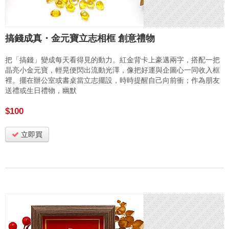
搞錢成真・金元寶立志相框 創意禮物
把「搞錢」變成每天看得見的動力。紅金背卡上豪邁兩字，搭配一把
晶亮小金元寶，輕晃便閃出流動光澤，像把好運與企圖心一同收入框
裡。擺在辦公室或書桌當立志擺設，時時提醒自己向前衝；作為朋友
送禮或生日禮物，幽默
$100
立即買