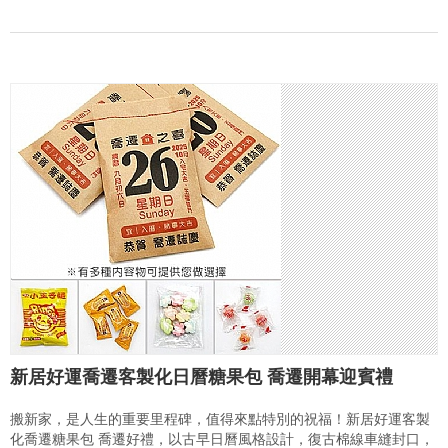
新居好運喬遷客製化日曆糖果包 喬遷開幕迎賓禮
搬新家，是人生的重要里程碑，值得來點特別的祝福！新居好運客製
化喬遷糖果包 喬遷好禮，以古早日曆風格設計，復古棉線車縫封口，