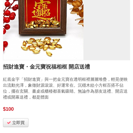
招財進寶・金元寶祝福相框 開店送禮
紅底金字「招財進寶」與一把金元寶在透明框裡層層堆疊，輕晃便映
出流動光澤，象徵財源滾滾、好運常在。沉穩木紋小方框百搭不佔
位，擺在玄關、書桌或櫃檯都喜氣吸睛。無論作為朋友送禮、開店送
禮或開幕送禮，都是體面
$100
立即買