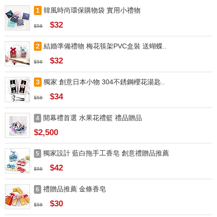
1
韓風時尚環保購物袋 實用小禮物
$32
$58
2
結婚準備禮物 梅花筷架PVC盒裝 送蝴蝶..
$32
$58
3
獨家 創意日本小物 304不銹鋼櫻花湯匙..
$34
$58
開幕禮首選 水果花禮籃 禮品贈品
4
$2,500
獨家設計 藍白拖手工香皂 創意禮贈品推薦
5
$42
$58
禮贈品推薦 金條香皂
6
$30
$58