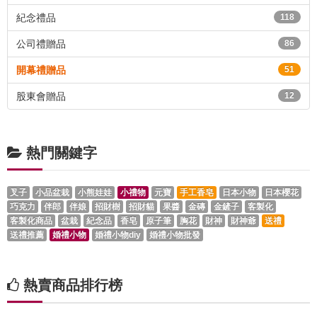
紀念禮品
118
公司禮贈品
86
開幕禮贈品
51
股東會贈品
12
熱門關鍵字
叉子
小品盆栽
小熊娃娃
小禮物
元寶
手工香皂
日本小物
日本櫻花
巧克力
伴郎
伴娘
招財樹
招財貓
果醬
金磚
金鏟子
客製化
客製化商品
盆栽
紀念品
香皂
原子筆
胸花
財神
財神爺
送禮
送禮推薦
婚禮小物
婚禮小物diy
婚禮小物批發
熱賣商品排行榜