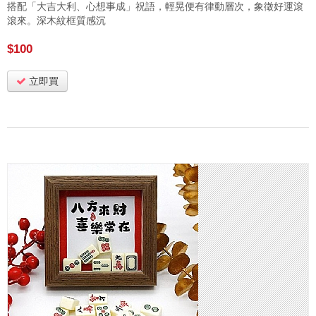
搭配「大吉大利、心想事成」祝語，輕晃便有律動層次，象徵好運滾
滾來。深木紋框質感沉
$100
立即買