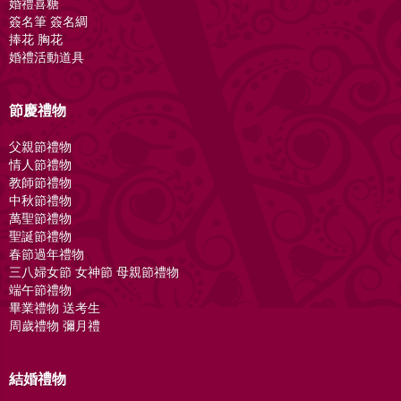
婚禮喜糖
簽名筆 簽名綢
捧花 胸花
婚禮活動道具
節慶禮物
父親節禮物
情人節禮物
教師節禮物
中秋節禮物
萬聖節禮物
聖誕節禮物
春節過年禮物
三八婦女節 女神節 母親節禮物
端午節禮物
畢業禮物 送考生
周歲禮物 彌月禮
結婚禮物