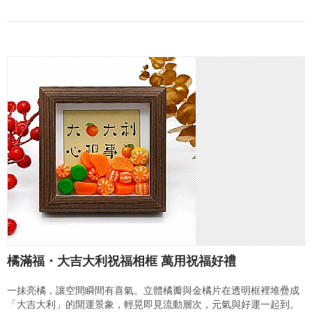
橘滿福・大吉大利祝福相框 萬用祝福好禮
一抹亮橘，讓空間瞬間有喜氣。立體橘瓣與金橘片在透明框裡堆疊成
「大吉大利」的開運景象，輕晃即見流動層次，元氣與好運一起到。