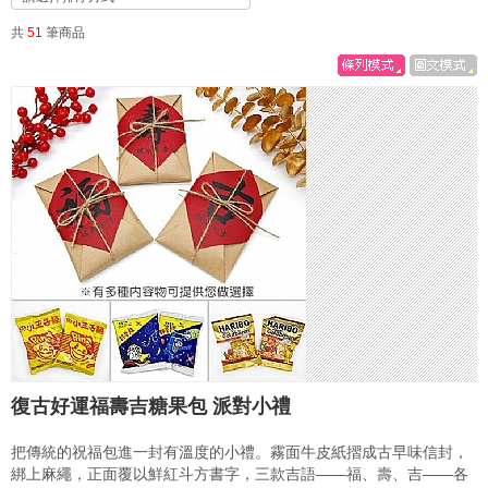
共
51
筆商品
復古好運福壽吉糖果包 派對小禮
把傳統的祝福包進一封有溫度的小禮。霧面牛皮紙摺成古早味信封，
綁上麻繩，正面覆以鮮紅斗方書字，三款吉語——福、壽、吉——各