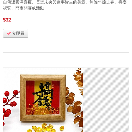
自傳遞圓滿喜慶、長樂未央與逢事皆吉的美意。無論年節走春、壽宴
祝賀、門市開幕或活動
$32
立即買