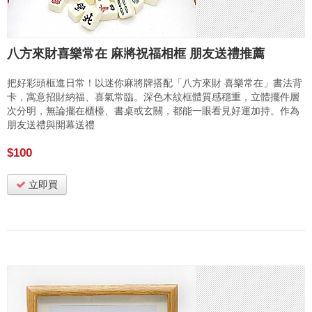
八方來財喜樂常在 麻將祝福相框 朋友送禮推薦
把好彩頭框進日常！以迷你麻將牌搭配「八方來財 喜樂常在」書法背
卡，寓意招財納福、喜氣常臨。深色木紋框體質感穩重，立體擺件層
次分明，無論擺在櫃檯、書桌或玄關，都能一眼看見好運加持。作為
朋友送禮與開幕送禮
$100
立即買