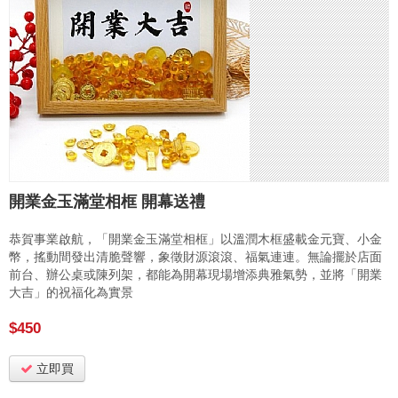
開業金玉滿堂相框 開幕送禮
恭賀事業啟航，「開業金玉滿堂相框」以溫潤木框盛載金元寶、小金
幣，搖動間發出清脆聲響，象徵財源滾滾、福氣連連。無論擺於店面
前台、辦公桌或陳列架，都能為開幕現場增添典雅氣勢，並將「開業
大吉」的祝福化為實景
$450
立即買