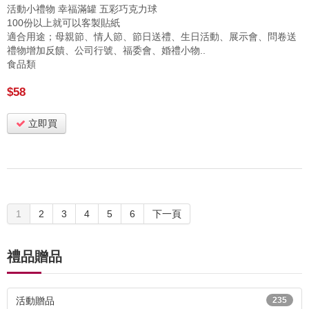
活動小禮物 幸福滿罐 五彩巧克力球
100份以上就可以客製貼紙
適合用途；母親節、情人節、節日送禮、生日活動、展示會、問卷送
禮物增加反饋、公司行號、福委會、婚禮小物..
食品類
$58
立即買
1
2
3
4
5
6
下一頁
禮品贈品
活動贈品
235