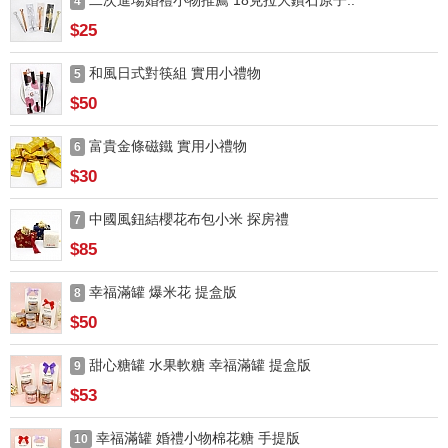
二次進場婚禮小物推薦 18克拉大鑽石原子..
4
$25
和風日式對筷組 實用小禮物
5
$50
富貴金條磁鐵 實用小禮物
6
$30
中國風鈕結櫻花布包小米 探房禮
7
$85
幸福滿罐 爆米花 提盒版
8
$50
甜心糖罐 水果軟糖 幸福滿罐 提盒版
9
$53
幸福滿罐 婚禮小物棉花糖 手提版
10