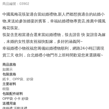
商品編號：03902
中國風梅花筷架適合當結婚禮物,新人們都想挑適合的結婚小
物,來送給參加婚宴的賓客，幸福結婚禮物專賣店,推薦中國風
梅花筷架。
筷架含意相當適合選來當結婚禮物，筷去諧音 快 架諧音為嫁
，未婚的女性朋友祝福快點嫁，多好的涵義阿~
幸福婚禮小物祝福您籌備結婚禮物順利，網路24小時訂購現
貨三天 收到，台北婚禮小物門市上班時間歡迎您來選購喔~
商品規格
如圖示
包裝規格
紙卡、OPP袋、紗袋
主要材料
樹脂
包裝配件材料
OPP袋
小卡
紗袋
送禮用途
伴娘禮
活動送禮