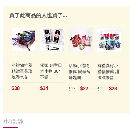
買了此商品的人也買了...
小禮物推薦
獨家 創意日
活動小禮物
有禮真好小
精緻單朵玫
本小物 304
推薦 饅頭兔
禮物推薦 甜
瑰香皂花
不銹..
鑰匙圈
滋滋果醬
$38
$34
$22
$28
$30
$30
社群討論