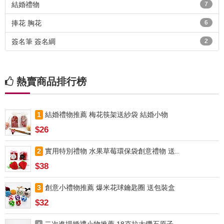
結婚禮物
7
捧花 胸花
6
簽名筆 簽名綢
2
熱賣商品排行榜
1
結婚禮物推薦 梅花筷架送紗袋 結婚小物
$26
2
實用特別禮物 水果草莓環保袋創意禮物 送..
$38
3
創意小禮物推薦 爆米花球鑰匙圈 送包裝盒
$32