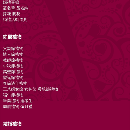
婚禮喜糖
簽名筆 簽名綢
捧花 胸花
婚禮活動道具
節慶禮物
父親節禮物
情人節禮物
教師節禮物
中秋節禮物
萬聖節禮物
聖誕節禮物
春節過年禮物
三八婦女節 女神節 母親節禮物
端午節禮物
畢業禮物 送考生
周歲禮物 彌月禮
結婚禮物