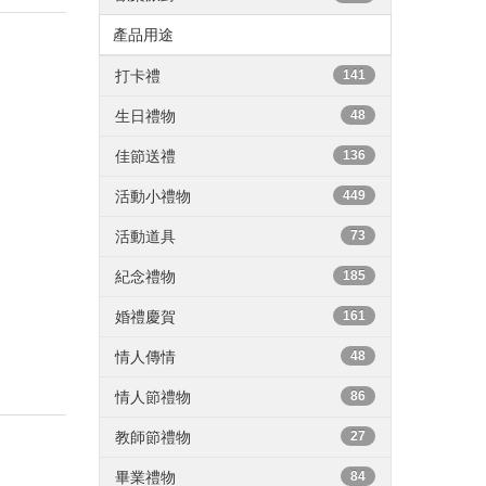
產品用途
打卡禮
141
生日禮物
48
佳節送禮
136
活動小禮物
449
活動道具
73
紀念禮物
185
婚禮慶賀
161
情人傳情
48
情人節禮物
86
教師節禮物
27
畢業禮物
84