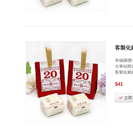
客製化
幸福婚禮
火車站附
客製化精
$41
立即