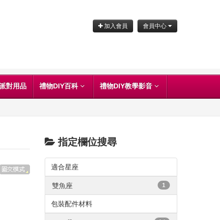
加入會員
會員中心
派對用品
禮物DIY百科
禮物DIY教學影音
指定欄位搜尋
適合星座
雙魚座
1
包裝配件材料