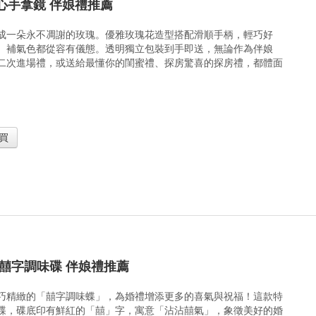
心手拿鏡 伴娘禮推薦
成一朵永不凋謝的玫瑰。優雅玫瑰花造型搭配滑順手柄，輕巧好
、補氣色都從容有儀態。透明獨立包裝到手即送，無論作為伴娘
二次進場禮，或送給最懂你的閨蜜禮、探房驚喜的探房禮，都體面
買
 囍字調味碟 伴娘禮推薦
巧精緻的「囍字調味蝶」，為婚禮增添更多的喜氣與祝福！這款特
碟，碟底印有鮮紅的「囍」字，寓意「沾沾囍氣」，象徵美好的婚