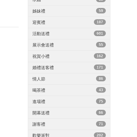
姊妹禮
59
迎賓禮
187
活動送禮
601
展示會送禮
55
祝賀小禮
162
婚禮送客禮
171
情人節
86
喝茶禮
43
進場禮
75
開幕送禮
66
謝客禮
71
歡樂派對
202