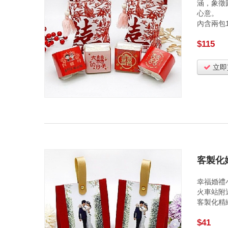
涵，象徵
心意。
內含兩包
$115
立即
客製化
幸福婚禮
火車站附
客製化精
$41