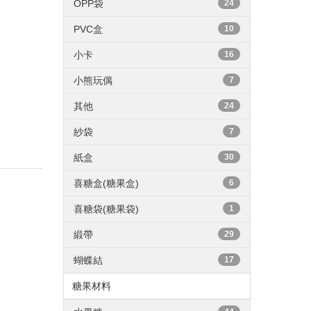
OPP袋
24
PVC盒
10
小卡
16
小熊玩偶
7
其他
24
紗袋
7
紙盒
30
喜糖盒(糖果盒)
6
喜糖袋(糖果袋)
1
緞帶
29
蝴蝶結
17
糖果材料