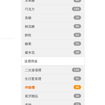
水果糖
44
巧克力
169
喜糖
19
棉花糖
60
餅乾
52
糖果
53
爆米花
28
送禮用途
二次進場禮
128
生日驚喜禮
91
伴娘禮
48
尾牙贈品
16
求婚
15