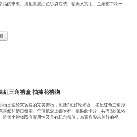
幸福的未來。搭配喜慶紅色紗袋包裝，精美又實用，是婚禮中獨一
買
氣紅三角禮盒 抽捧花禮物
小物是送給來賓客的完美禮物，包括2包好吃米香，搭配紅色三角形
滿喜氣和節日氛圍。每個紙盒上都附有一張裝飾卡片，共有3款風格
。這個小禮物既有實用性又具有紀念價值，為賓客帶來美好的祝