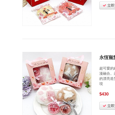
立即
永恆寵
超可愛的
漫融合。
的漂亮造
現
$430
立即