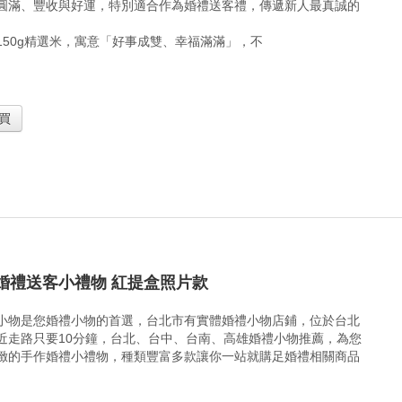
圓滿、豐收與好運，特別適合作為婚禮送客禮，傳遞新人最真誠的
150g精選米，寓意「好事成雙、幸福滿滿」，不
買
婚禮送客小禮物 紅提盒照片款
小物是您婚禮小物的首選，台北市有實體婚禮小物店鋪，位於台北
近走路只要10分鐘，台北、台中、台南、高雄婚禮小物推薦，為您
緻的手作婚禮小禮物，種類豐富多款讓你一站就購足婚禮相關商品