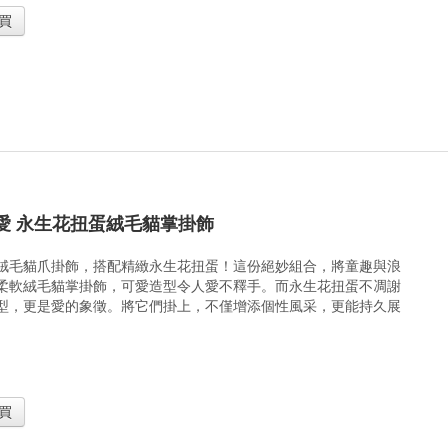
買
愛 永生花扭蛋絨毛貓掌掛飾
絨毛貓爪掛飾，搭配精緻永生花扭蛋！這份絕妙組合，將童趣與浪
柔軟絨毛貓掌掛飾，可愛造型令人愛不釋手。而永生花扭蛋不凋謝
型，更是愛的象徵。將它們掛上，不僅增添個性風采，更能持久展
買