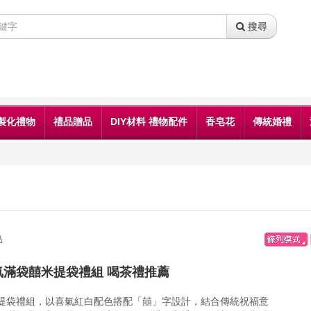
搜尋
製化禮物
禮品贈品
DIY材料 禮物配件
香皂花
傳統婚禮
品
喜氣滿袋囍米提袋禮組 喝茶禮推薦
提袋禮組，以喜氣紅白配色搭配「囍」字設計，結合傳統祝福意