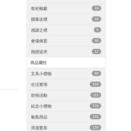
祭祀敬獻
18
開幕送禮
18
感謝之禮
6
會場佈置
40
熱戀追求
12
商品屬性
文具小禮物
45
生活實用
319
炒熱活動
111
紀念小禮物
724
氣氛用品
144
浪漫驚喜
139