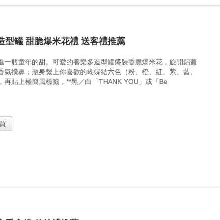
造型罐 甜脆爆米花禮 送客禮推薦
進一瓶童年的甜。可愛的養樂多造型罐盛裝香脆爆米花，旋開鋁蓋
香氣撲鼻；瓶身繫上你喜歡的蝴蝶結六色（粉、橙、紅、紫、藍、
再貼上極簡風標籤，**黑／白「THANK YOU」或「Be
買