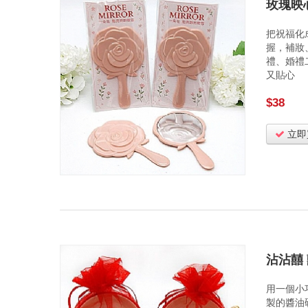
玫瑰映
把祝福化
握，補妝
禮、婚禮
又貼心
$38
立即
沾沾囍
用一個小
製的醬油