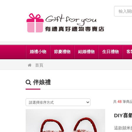
婚禮小物
節慶禮物
結婚禮物
生日禮物
客
首頁
伴娘禮
共
48
筆商
DIY
這款囍米