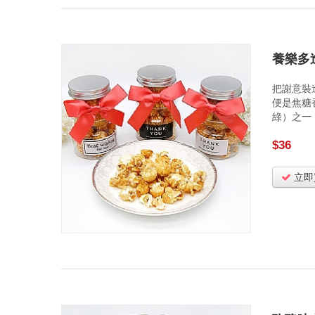
養樂多
把謝意裝
便是焦糖
綠）之一，
$36
立即