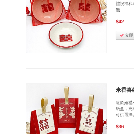
禮祝福和
無
$42
立即
米香喜
這款婚禮
紙盒，充
可供選擇
$36