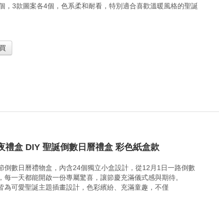
2個，3款圖案各4個，色系柔和耐看，特別適合喜歡溫暖風格的聖誕
買
夜禮盒 DIY 聖誕倒數日曆禮盒 彩色紙盒款
節倒數日曆禮物盒，內含24個獨立小盒設計，從12月1日一路倒數
，每一天都能開啟一份專屬驚喜，讓節慶充滿儀式感與期待。
皆為可愛聖誕主題插畫設計，色彩繽紛、充滿童趣，不僅