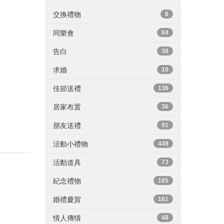
交換禮物
8
同樂會
84
告白
38
求婚
10
佳節送禮
136
居家布置
36
朋友送禮
91
活動小禮物
449
活動道具
73
紀念禮物
185
婚禮慶賀
161
情人傳情
48