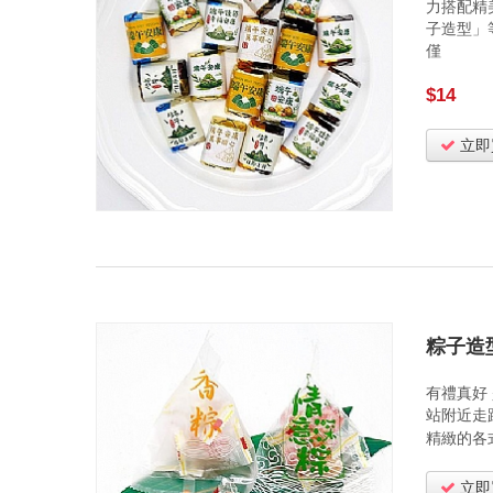
力搭配精
子造型」
僅
$14
立即
粽子造型
有禮真好
站附近走
精緻的各
立即