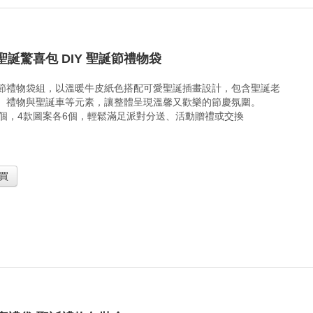
聖誕驚喜包 DIY 聖誕節禮物袋
節禮物袋組，以溫暖牛皮紙色搭配可愛聖誕插畫設計，包含聖誕老
、禮物與聖誕車等元素，讓整體呈現溫馨又歡樂的節慶氛圍。
4個，4款圖案各6個，輕鬆滿足派對分送、活動贈禮或交換
買