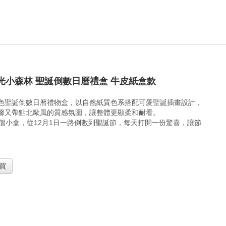
光小森林 聖誕倒數日曆禮盒 牛皮紙盒款
色聖誕倒數日曆禮物盒，以自然紙質色系搭配可愛聖誕插畫設計，
馨又帶點北歐風的質感氛圍，讓整體更顯柔和耐看。
4個小盒，從12月1日一路倒數到聖誕節，每天打開一份驚喜，讓節
買