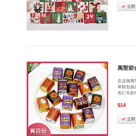
立即
萬聖節
在這個萬
單顆包裝
杏仁牛奶
$14
立即