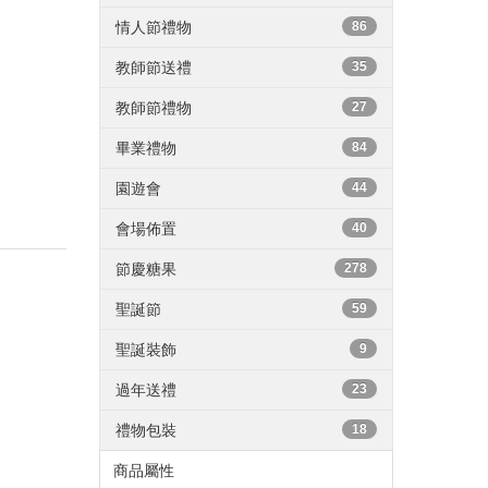
情人節禮物
86
教師節送禮
35
教師節禮物
27
畢業禮物
84
園遊會
44
會場佈置
40
節慶糖果
278
聖誕節
59
聖誕裝飾
9
過年送禮
23
禮物包裝
18
商品屬性