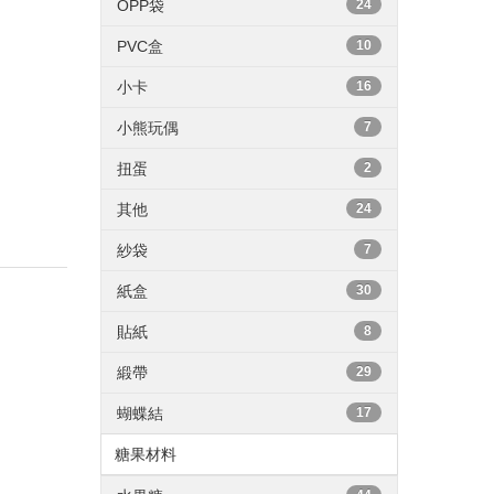
OPP袋
24
PVC盒
10
小卡
16
小熊玩偶
7
扭蛋
2
其他
24
紗袋
7
紙盒
30
貼紙
8
緞帶
29
蝴蝶結
17
糖果材料