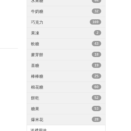
水果糖
44
牛奶糖
32
巧克力
169
果凍
2
軟糖
43
麥芽餅
18
喜糖
19
棒棒糖
25
棉花糖
60
餅乾
52
糖果
53
爆米花
28
送禮用途