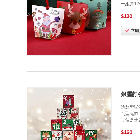
一組共1
$120
立即
銀雪靜
這款聖誕
到聖誕節
每個盒子
$160