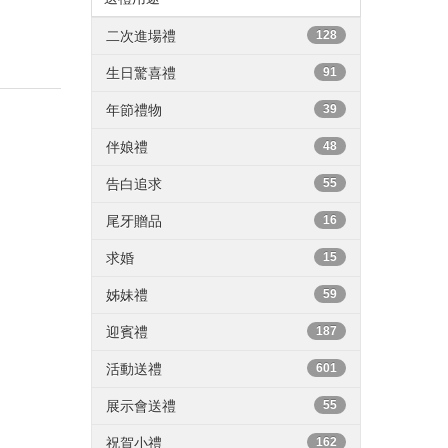
二次進場禮
128
生日驚喜禮
91
年節禮物
39
伴娘禮
48
告白追求
55
尾牙贈品
16
求婚
15
姊妹禮
59
迎賓禮
187
活動送禮
601
展示會送禮
55
祝賀小禮
162