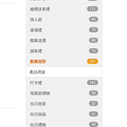
婚禮送客禮
171
情人節
86
進場禮
75
開幕送禮
66
謝客禮
71
歡樂派對
202
產品用途
打卡禮
141
母親節禮物
58
生日祝賀
22
生日祝福
21
生日禮物
48