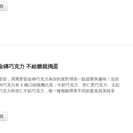
買
金磚巧克力 不給糖就搗蛋
聖節，用萬聖節金磚巧克力為你的派對增添一點甜蜜與趣味！這款
的巧克力有 4 種口味隨機出貨：牛奶巧克力、杏仁黑巧克力、太妃
巧克力和杏仁牛奶巧克力，每一種都能帶來不同的驚喜與美味享
買