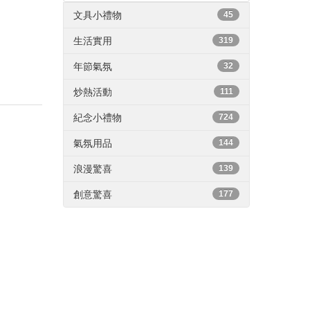
文具小禮物
45
生活實用
319
年節氣氛
32
炒熱活動
111
紀念小禮物
724
氣氛用品
144
浪漫驚喜
139
創意驚喜
177