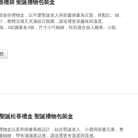
鹿禮袋 聖誕禮物包裝盒
節迷你禮物盒，以可愛聖誕老人與節慶插畫為主題，搭配紅、綠、
計，整體活潑又充滿節日氛圍，讓送禮更添趣味與溫度。
2個，4款圖案各3個，尺寸小巧精緻，特別適合放入糖果、小點
買
 聖誕松香禮盒 聖誕禮物包裝盒
禮物盒以柔和插畫風格設計，結合聖誕老人、小鹿與節慶元素，整
馨細緻，帶有滿滿童話感，讓送禮更有溫度與質感。