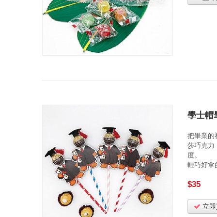
學士帽
把畢業的
莎巧克力
度。
輕巧好拿
$35
立即