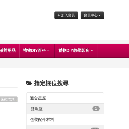
加入會員
會員中心
派對用品
禮物DIY百科
禮物DIY教學影音
指定欄位搜尋
適合星座
雙魚座
1
包裝配件材料