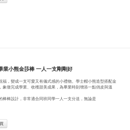
畢業小熊金莎棒 一人一支剛剛好
祝福，變成一支可愛又有儀式感的小禮物。學士帽小熊造型搭配金
，象徵完成學業、收穫甜美成果，為畢業時刻增添一點俏皮與溫
的棒棒設計，非常適合同班同學一人一支分送，無論是
買