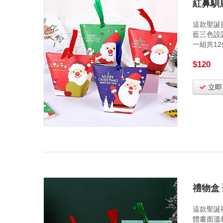
紅鼻馴
這款聖誕
藍三色設
一組共1
$120
立即
禮物盒
這款聖誕
體畫面溫