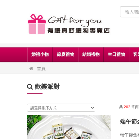
婚禮小物
節慶禮物
結婚禮物
生日禮物
客
首頁
歡樂派對
共
202
筆商
端午節
端午節金