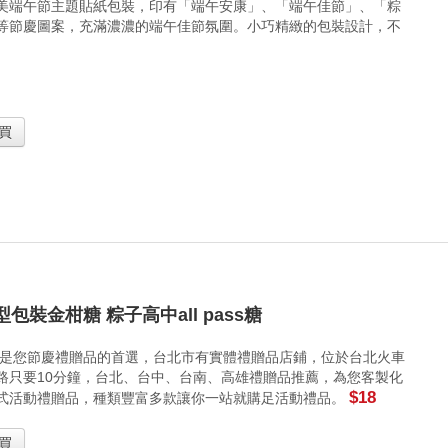
美端午節主題貼紙包裝，印有「端午安康」、「端午佳節」、「粽
等節慶圖案，充滿濃濃的端午佳節氛圍。小巧精緻的包裝設計，不
買
包裝金柑糖 粽子高中all pass糖
 是您節慶禮贈品的首選，台北市有實體禮贈品店鋪，位於台北火車
路只要10分鐘，台北、台中、台南、高雄禮贈品推薦，為您客製化
$18
式活動禮贈品，種類豐富多款讓你一站就購足活動禮品。
買