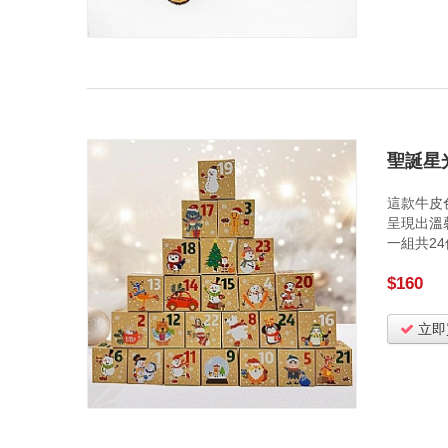
聖誕星
這款牛皮
呈現出溫
一組共2
$160
立即