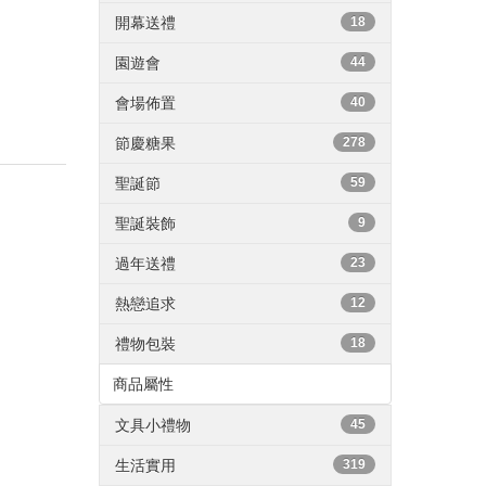
開幕送禮
18
園遊會
44
會場佈置
40
節慶糖果
278
聖誕節
59
聖誕裝飾
9
過年送禮
23
熱戀追求
12
禮物包裝
18
商品屬性
文具小禮物
45
生活實用
319