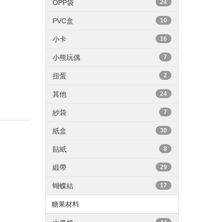
OPP袋
24
PVC盒
10
小卡
16
小熊玩偶
7
扭蛋
2
其他
24
紗袋
7
紙盒
30
貼紙
8
緞帶
29
蝴蝶結
17
糖果材料