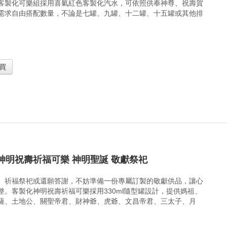
客製化可樂組採用喜氣紅色客製化汽水，可依照供奉神尊、祝壽賀
需求自由搭配數量，不論是七罐、九罐、十二罐、十五罐或其他排
買
神明祝壽祈福可樂 神明聖誕 敬獻祭祀
、祈福祭祀或還願答謝，不妨準備一份專屬訂製的敬獻供品，讓心
整。客製化神明祝壽祈福可樂採用330ml隨型罐設計，提供媽祖、
薩、土地公、關聖帝君、財神爺、虎爺、文昌帝君、三太子、月