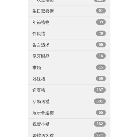
生日驚喜禮
91
年節禮物
39
伴娘禮
48
告白追求
55
尾牙贈品
16
求婚
15
姊妹禮
59
迎賓禮
187
活動送禮
601
展示會送禮
55
祝賀小禮
162
婚禮送客禮
171