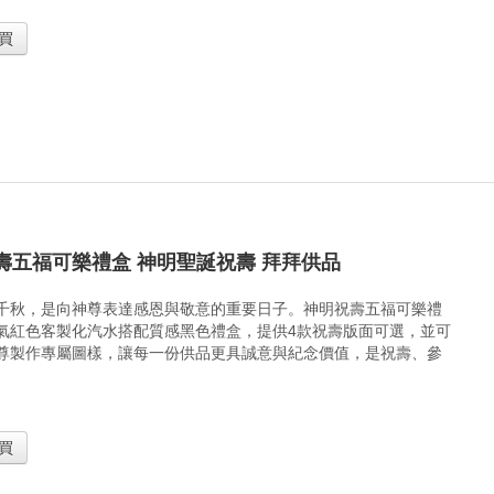
買
壽五福可樂禮盒 神明聖誕祝壽 拜拜供品
千秋，是向神尊表達感恩與敬意的重要日子。神明祝壽五福可樂禮
氣紅色客製化汽水搭配質感黑色禮盒，提供4款祝壽版面可選，並可
尊製作專屬圖樣，讓每一份供品更具誠意與紀念價值，是祝壽、參
買