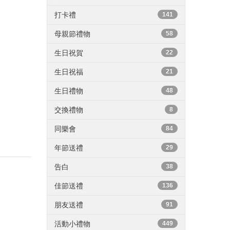
打卡禮
141
母親節禮物
58
生日祝賀
22
生日祝福
21
生日禮物
48
交換禮物
8
同樂會
84
年節送禮
29
告白
38
佳節送禮
136
朋友送禮
91
活動小禮物
449