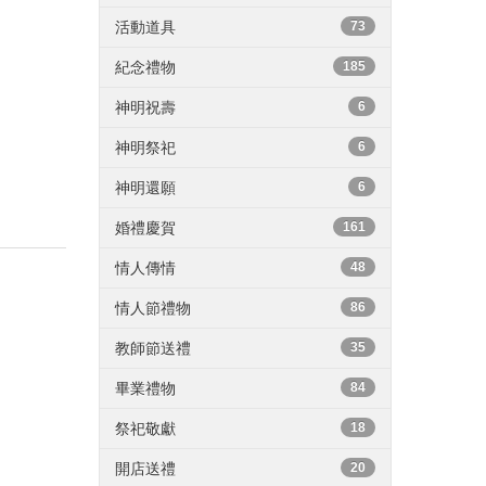
活動道具
73
紀念禮物
185
神明祝壽
6
神明祭祀
6
神明還願
6
婚禮慶賀
161
情人傳情
48
情人節禮物
86
教師節送禮
35
畢業禮物
84
祭祀敬獻
18
開店送禮
20