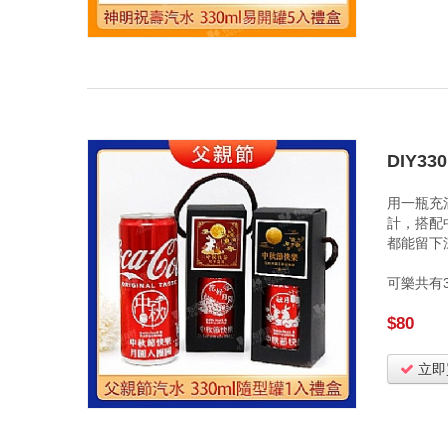
DIY3
用一瓶充
計，搭配
都能留下
可樂共有
$80
立即