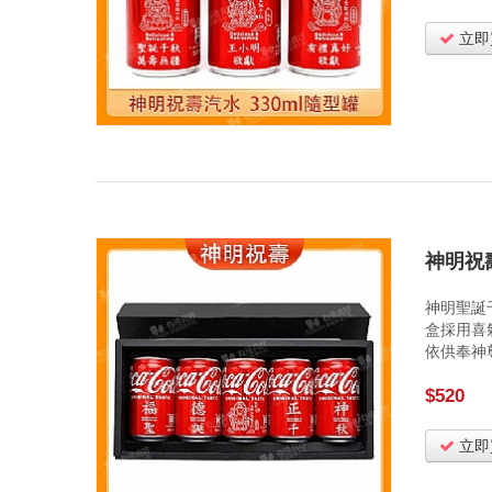
立即
神明祝
神明聖誕
盒採用喜
依供奉神
$520
立即