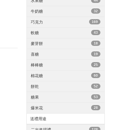
水果糖
44
牛奶糖
32
巧克力
169
軟糖
43
麥芽餅
18
喜糖
19
棒棒糖
25
棉花糖
60
餅乾
52
糖果
53
爆米花
28
送禮用途
二次進場禮
128