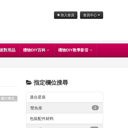
加入會員
會員中心
派對用品
禮物DIY百科
禮物DIY教學影音
指定欄位搜尋
適合星座
雙魚座
1
包裝配件材料