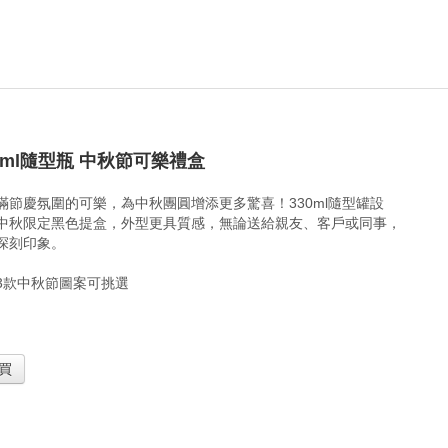
30ml隨型瓶 中秋節可樂禮盒
滿節慶氛圍的可樂，為中秋團圓增添更多驚喜！330ml隨型罐設
中秋限定黑色提盒，外型更具質感，無論送給親友、客戶或同事，
深刻印象。
3款中秋節圖案可挑選
買