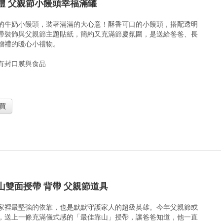
禮 父親節小饅頭幸福滿罐
的牛奶小饅頭，裝著滿滿的大心意！酥香可口的小饅頭，搭配透明
帶裝飾與父親節主題貼紙，簡約又充滿節慶氛圍，是送給爸爸、長
贈禮的暖心小禮物。
有封口膜與食品
買
山雙面授帶 背帶 父親節道具
家裡最堅強的依靠，也是默默守護家人的超級英雄。今年父親節或
，送上一條充滿儀式感的「最佳靠山」授帶，讓爸爸知道，他一直