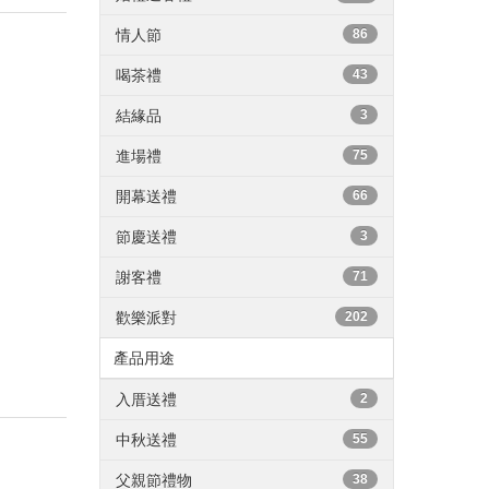
情人節
86
喝茶禮
43
結緣品
3
進場禮
75
開幕送禮
66
節慶送禮
3
謝客禮
71
歡樂派對
202
產品用途
入厝送禮
2
中秋送禮
55
父親節禮物
38