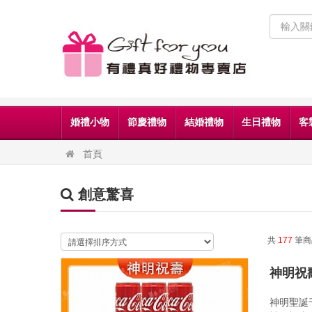
婚禮小物
節慶禮物
結婚禮物
生日禮物
客
首頁
創意驚喜
共
177
筆商
神明祝
神明聖誕