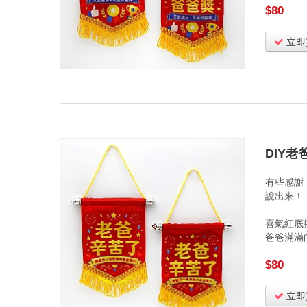
$80
立即
DIY
有些感謝
說出來！
喜氣紅底
爸爸滿滿
$80
立即