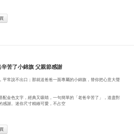
買
老爸辛苦了小錦旗 父親節感謝
，平常說不出口；那就送爸爸一面專屬的小錦旗，替你把心意大聲
搭配金色文字，經典又吸睛，一句簡單的「老爸辛苦了」，道盡對
的感謝。迷你尺寸精緻可愛，不占空
買