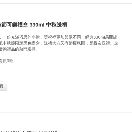
秋節可樂禮盒 330ml 中秋送禮
，一份充滿巧思的小禮，讓祝福更加與眾不同！經典330ml易開罐
配中秋節限定黑色提盒，送禮大方又有節慶氛圍，是親友送禮、企
活動禮品的熱門選擇。
提供3款
買