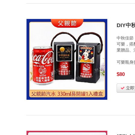
DIY中
中秋佳節
可樂，搭
業贈品、
可樂瓶身
$80
立即