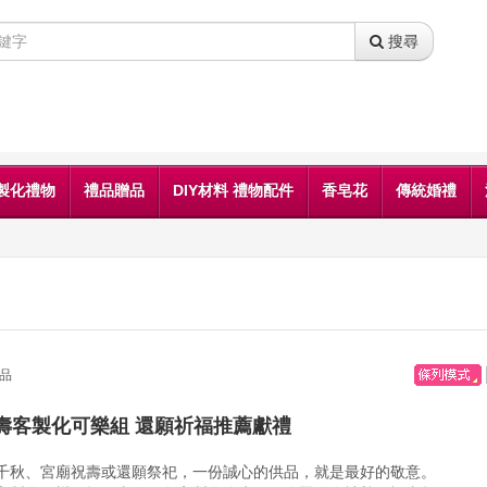
搜尋
製化禮物
禮品贈品
DIY材料 禮物配件
香皂花
傳統婚禮
品
壽客製化可樂組 還願祈福推薦獻禮
千秋、宮廟祝壽或還願祭祀，一份誠心的供品，就是最好的敬意。