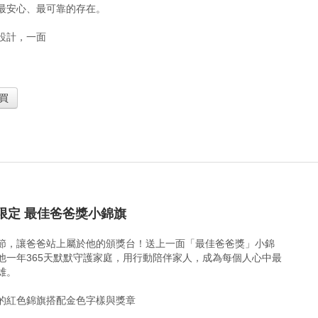
最安心、最可靠的存在。
設計，一面
買
限定 最佳爸爸獎小錦旗
節，讓爸爸站上屬於他的頒獎台！送上一面「最佳爸爸獎」小錦
他一年365天默默守護家庭，用行動陪伴家人，成為每個人心中最
雄。
的紅色錦旗搭配金色字樣與獎章