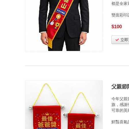
都是全家
雙面彩印
$100
立即
父親節
今年父親
旗，感謝
可靠的英
鮮豔喜氣