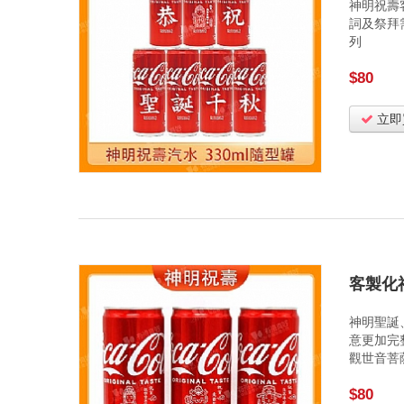
神明祝壽
詞及祭拜
列
$80
立即
客製化
神明聖誕
意更加完
觀世音菩
$80