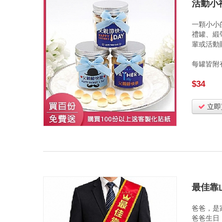
活動小
一顆小小
禮罐、緞
輩或活動
每罐皆附
$34
立即
最佳靠
爸爸，是
爸爸生日