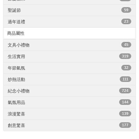
聖誕節
59
過年送禮
23
商品屬性
文具小禮物
45
生活實用
319
年節氣氛
32
炒熱活動
111
紀念小禮物
724
氣氛用品
144
浪漫驚喜
139
創意驚喜
177