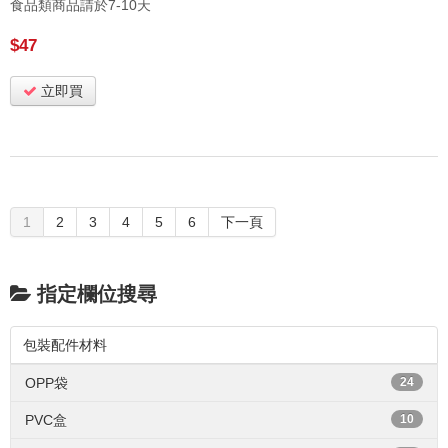
食品類商品請於7-10天
$47
立即買
1
2
3
4
5
6
下一頁
指定欄位搜尋
包裝配件材料
OPP袋
24
PVC盒
10