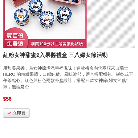
紅粉女神甜蜜2入果醬禮盒 三八婦女節活動
用甜美果醬，為女神節增添幸福滋味！這款禮盒內含兩瓶來自瑞士
HERO 的精緻果醬，口感細緻、風味濃郁，適合搭配麵包、餅乾或下
午茶點心。紅色與粉色兩款外盒設計，搭配 6 款女神節(婦女節)貼
紙，無論是企
$56
立即買