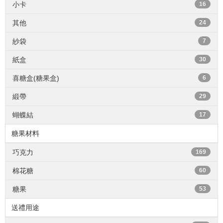
小卡
16
其他
24
紗袋
7
紙盒
30
喜糖盒(糖果盒)
6
緞帶
29
蝴蝶結
17
糖果材料
巧克力
169
棉花糖
60
糖果
53
送禮用途