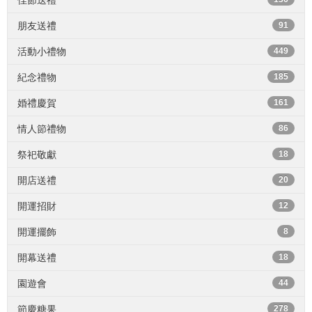
佳節送禮
朋友送禮
91
活動小禮物
449
紀念禮物
185
婚禮慶賀
161
情人節禮物
86
祭祀敬獻
18
開店送禮
20
開運招財
12
開運擺飾
8
開幕送禮
18
園遊會
44
節慶糖果
278