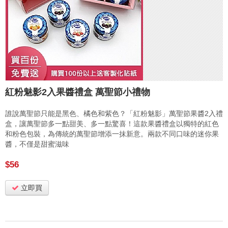
紅粉魅影2入果醬禮盒 萬聖節小禮物
誰說萬聖節只能是黑色、橘色和紫色？「紅粉魅影」萬聖節果醬2入禮
盒，讓萬聖節多一點甜美、多一點驚喜！這款果醬禮盒以獨特的紅色
和粉色包裝，為傳統的萬聖節增添一抹新意。兩款不同口味的迷你果
醬，不僅是甜蜜滋味
$56
立即買