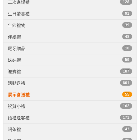
二次進場禮
128
生日驚喜禮
91
年節禮物
39
伴娘禮
48
尾牙贈品
16
姊妹禮
59
迎賓禮
187
活動送禮
601
展示會送禮
55
祝賀小禮
162
婚禮送客禮
171
喝茶禮
43