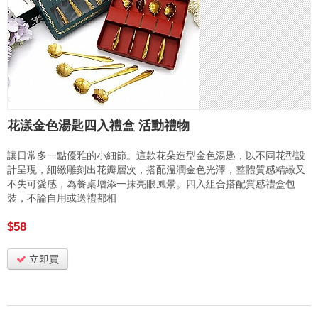
花漾金色湯匙四入禮盒 活動禮物
讓日常多一點優雅的小細節。這款花朵造型金色湯匙，以不同花型設
計呈現，細緻雕刻出花瓣層次，搭配溫潤金色光澤，整體質感精緻又
不失可愛感，為餐桌增添一抹亮眼風景。四入組合搭配質感禮盒包
裝，不論自用或送禮都相
$58
立即買