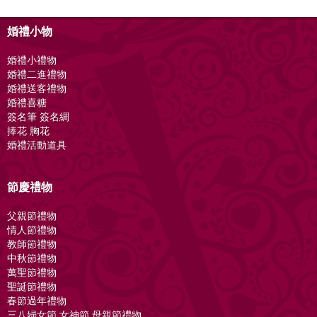
婚禮小物
婚禮小禮物
婚禮二進禮物
婚禮送客禮物
婚禮喜糖
簽名筆 簽名綢
捧花 胸花
婚禮活動道具
節慶禮物
父親節禮物
情人節禮物
教師節禮物
中秋節禮物
萬聖節禮物
聖誕節禮物
春節過年禮物
三八婦女節 女神節 母親節禮物