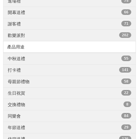
進場禮
75
開幕送禮
66
謝客禮
71
歡樂派對
202
產品用途
中秋送禮
55
打卡禮
141
母親節禮物
58
生日祝賀
22
交換禮物
8
同樂會
84
年節送禮
29
136