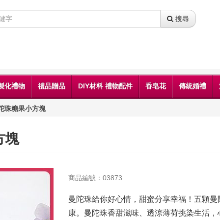
搜尋
製化禮物
禮品贈品
DIY材料 禮物配件
香皂花
傳統婚禮
陀珠糖果小方塊
方塊
商品編號：03873
曼陀珠給你好心情，甜蜜分享幸福！五顆曼
康。曼陀珠香甜滋味、透涼薄荷挑染生活，