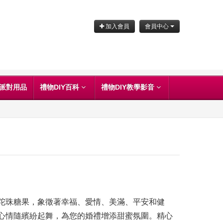
加入會員
會員中心
派對用品
禮物DIY百科
禮物DIY教學影音
陀珠糖果，象徵著幸福、愛情、美滿、平安和健
心情隨繽紛起舞，為您的婚禮增添甜蜜氛圍。精心