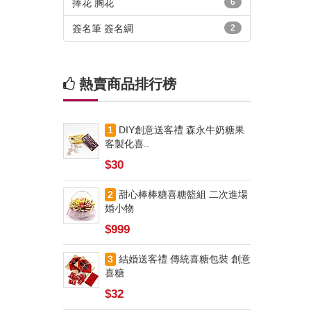
捧花 胸花
6
簽名筆 簽名綢
2
熱賣商品排行榜
1
DIY創意送客禮 森永牛奶糖果
客製化喜..
$30
2
甜心棒棒糖喜糖籃組 二次進場
婚小物
$999
3
結婚送客禮 傳統喜糖包裝 創意
喜糖
$32