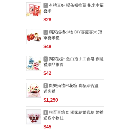
有禮真好 喝茶禮推薦 抱米幸福
4
喜米
$28
獨家婚禮小物 DIY喜慶喜米 冠
5
軍喜米禮..
$48
獨家設計 藍白拖手工香皂 創意
6
禮贈品推薦
$42
歡樂婚禮棉花糖 喜糖綜合籃
7
送客禮
$1,250
扭蛋喜糖盒 獨家結婚喜糖 婚禮
8
送客小物佳
$45