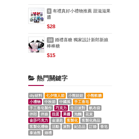
有禮真好小禮物推薦 甜滋滋果
9
醬
$28
婚禮喜糖 獨家設計新郎新娘
10
棒棒糖
$15
熱門關鍵字
diy材料
七夕情人節
小熊娃娃
小熊軟糖
小禮物
中秋節
中國風
手工香皂
手工香皂製作
巧克力
生日派對
帆布袋
伴郎
伴娘
扭蛋
果醬
泡麵
花束
金莎巧克力
金湯匙
客製化
客製化商品
客製化禮物
活動
派對
紀念品
訂婚
香皂
泰迪熊
婚禮