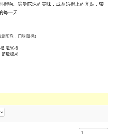
別禮物。讓曼陀珠的美味，成為婚禮上的亮點，帶
的每一天！
顆曼陀珠，口味隨機)
場禮
迎賓禮
物
節慶糖果
物