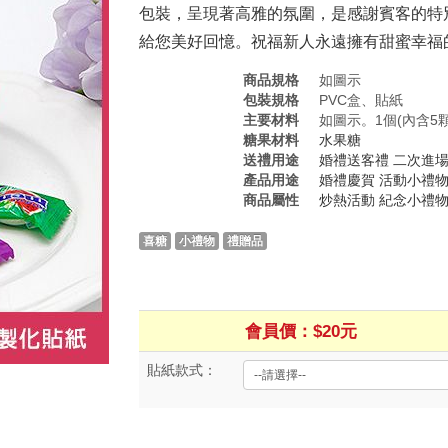
包裝，呈現著高雅的氛圍，是感謝賓客的特
給您美好回憶。祝福新人永遠擁有甜蜜幸福
商品規格
如圖示
包裝規格
PVC盒、貼紙
主要材料
如圖示。1個(內含5
糖果材料
水果糖
送禮用途
婚禮送客禮
二次進
產品用途
婚禮慶賀
活動小禮
商品屬性
炒熱活動
紀念小禮
喜糖
小禮物
禮贈品
會員價：$20元
貼紙款式：