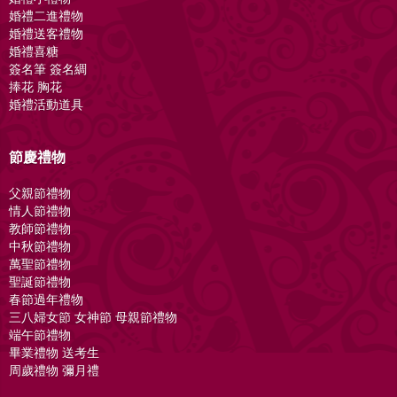
婚禮二進禮物
婚禮送客禮物
婚禮喜糖
簽名筆 簽名綢
捧花 胸花
婚禮活動道具
節慶禮物
父親節禮物
情人節禮物
教師節禮物
中秋節禮物
萬聖節禮物
聖誕節禮物
春節過年禮物
三八婦女節 女神節 母親節禮物
端午節禮物
畢業禮物 送考生
周歲禮物 彌月禮