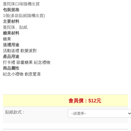
曼陀珠口味隨機出貨
包裝規格
1個(多款貼紙隨機出貨)
主要材料
曼陀珠、貼紙
糖果材料
糖果
送禮用途
活動送禮
歡樂派對
產品用途
打卡禮
節慶糖果
紀念禮物
商品屬性
紀念小禮物
創意驚喜
會員價：$12元
貼紙款式：