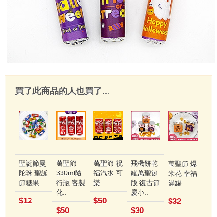
買了此商品的人也買了...
聖誕節曼
萬聖節
萬聖節 祝
飛機餅乾
萬聖節 爆
陀珠 聖誕
330ml隨
福汽水 可
罐萬聖節
米花 幸福
節糖果
行瓶 客製
樂
版 復古節
滿罐
化..
慶小..
$12
$50
$32
$50
$30