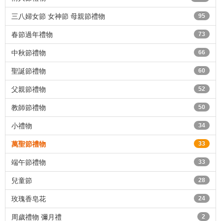
三八婦女節 女神節 母親節禮物
95
春節過年禮物
73
中秋節禮物
66
聖誕節禮物
60
父親節禮物
52
教師節禮物
50
小禮物
34
萬聖節禮物
33
端午節禮物
33
兒童節
28
玫瑰香皂花
24
周歲禮物 彌月禮
2