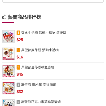
熱賣商品排行榜
1
森永牛奶糖 活動小禮物 節慶篇
$25
2
萬聖節麥芽餅 活動小禮物
$16
3
萬聖節金莎香檳瓶喜糖
$45
萬聖節 爆米花 幸福滿罐
4
$32
萬聖節巧克力米菓幸福滿罐
5