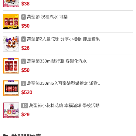
$38
萬聖節 祝福汽水 可樂
6
$50
萬聖節2入曼陀珠 分享小禮物 節慶糖果
7
$26
萬聖節330ml隨行瓶 客製化汽水
8
$50
萬聖節330ml5入可樂隨型罐禮盒 派對..
9
$520
萬聖節小花棉花糖 幸福滿罐 學校活動
10
$29