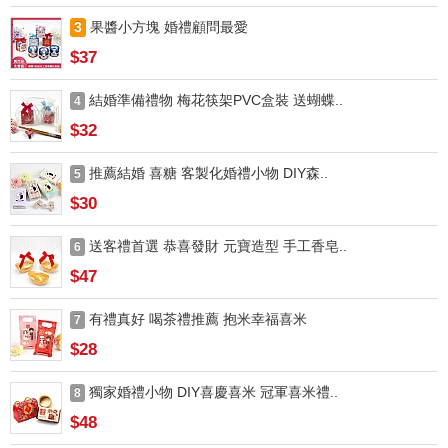
3
果醬小方塊 婚禮顧問最愛
$37
結婚準備禮物 梅花筷架PVC盒裝 送蝴蝶..
4
$32
推薦結婚 喜糖 客製化婚禮小物 DIY森..
5
$30
送客禮首選 恭喜發財 元寶造型 手工香皂..
6
$47
有禮真好 喝茶禮推薦 抱米幸福喜米
7
$28
獨家婚禮小物 DIY喜慶喜米 冠軍喜米禮..
8
$48