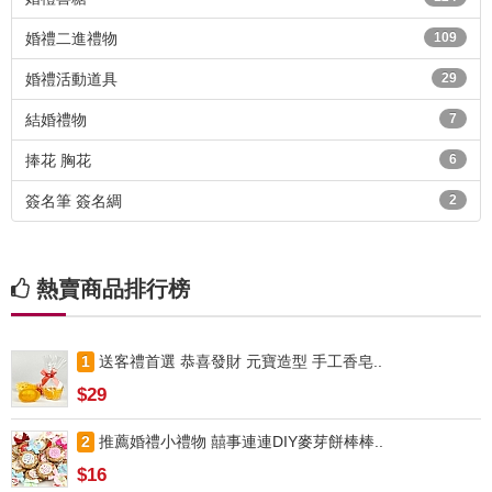
婚禮二進禮物
109
婚禮活動道具
29
結婚禮物
7
捧花 胸花
6
簽名筆 簽名綢
2
熱賣商品排行榜
1
送客禮首選 恭喜發財 元寶造型 手工香皂..
$29
2
推薦婚禮小禮物 囍事連連DIY麥芽餅棒棒..
$16