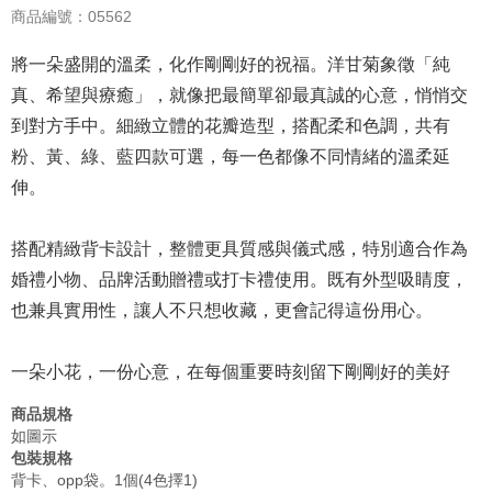
商品編號：05562
將一朵盛開的溫柔，化作剛剛好的祝福。洋甘菊象徵「純
真、希望與療癒」，就像把最簡單卻最真誠的心意，悄悄交
到對方手中。細緻立體的花瓣造型，搭配柔和色調，共有
粉、黃、綠、藍四款可選，每一色都像不同情緒的溫柔延
伸。
搭配精緻背卡設計，整體更具質感與儀式感，特別適合作為
婚禮小物、品牌活動贈禮或打卡禮使用。既有外型吸睛度，
也兼具實用性，讓人不只想收藏，更會記得這份用心。
一朵小花，一份心意，在每個重要時刻留下剛剛好的美好
商品規格
如圖示
包裝規格
背卡、opp袋。1個(4色擇1)