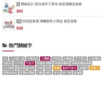
獨家設計 藍白拖手工香皂 創意禮贈品推薦
9
$42
特別送客禮 飛機餅乾小禮盒 創意喜餅
10
$38
熱門關鍵字
diy
七夕情人節
小熊娃娃
小禮物
中秋節
中國風
手工香皂
文具禮品
包裝袋
卡片夾
巧克力
母親節 禮物
母親節禮物
母親節禮物推薦
生日派對
帆布袋
伴郎
伴娘
扭蛋
果醬
金莎巧克力
金湯匙
客製化
客製化商品
客製化禮物
活動
派對
香皂
原子筆
泰迪熊