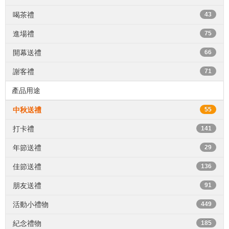
喝茶禮
43
進場禮
75
開幕送禮
66
謝客禮
71
產品用途
中秋送禮
55
打卡禮
141
年節送禮
29
佳節送禮
136
朋友送禮
91
活動小禮物
449
紀念禮物
185