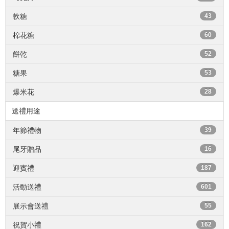
軟糖
43
棉花糖
60
餅乾
52
糖果
53
爆米花
28
送禮用途
年節禮物
39
尾牙贈品
16
迎賓禮
187
活動送禮
601
展示會送禮
55
祝賀小禮
162