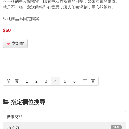
不一樣的中秋節禮物！印有中秋節祝福的可樂，帶來溫馨的驚喜。
就是不一樣，您送的特別有意思，讓人印象深刻，用心的禮物。
※此商品為固定圖案
$50
立即買
前一頁
1
2
3
4
5
6
下一頁
指定欄位搜尋
糖果材料
巧克力
169