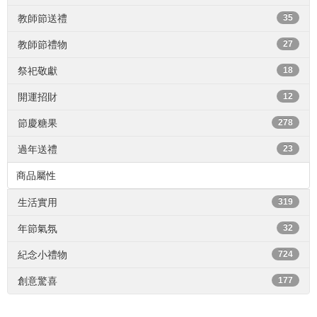
教師節送禮
35
教師節禮物
27
祭祀敬獻
18
開運招財
12
節慶糖果
278
過年送禮
23
商品屬性
生活實用
319
年節氣氛
32
紀念小禮物
724
創意驚喜
177