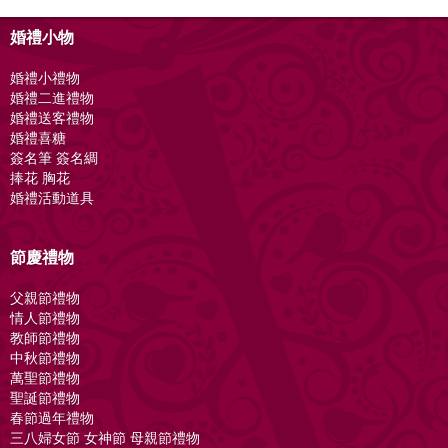
婚禮小物
婚禮小禮物
婚禮二進禮物
婚禮送客禮物
婚禮喜糖
簽名筆 簽名綢
捧花 胸花
婚禮活動道具
節慶禮物
父親節禮物
情人節禮物
教師節禮物
中秋節禮物
萬聖節禮物
聖誕節禮物
春節過年禮物
三八婦女節 女神節 母親節禮物