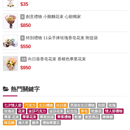
$35
創意禮物 小雞麵花束 心願獨家
8
$850
特別禮物 11朵手捧玫瑰香皂花束 附提袋
9
$550
向日葵香皂花束 香檳色畢業花束
10
$950
熱門關鍵字
七夕情人節
巧克力
生日禮物
向日葵
男朋友生日禮物
拍照
玫瑰
玫瑰花
花束
金莎巧克力
金莎花束
紀念品
香皂
乾燥花
情人節禮物
畢業 花束
畢業花束
畢業祝福
畢業禮物
軟糖
創意商品
棒棒糖
棉花糖
滿天星
糖果
禮物專賣店