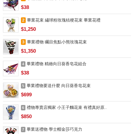
$38
2
畢業花束 繡球粉玫瑰桔梗花束 畢業花禮
$1,250
3
畢業禮物 矚目焦點小熊玫瑰花束
$1,350
畢業禮物 精緻向日葵香皂花組合
4
$38
畢業禮物要送什麼 向日葵香皂花束
5
$699
禮物專賣店獨家 小王子麵花束 有禮真好原..
6
$850
畢業送禮物 學士帽金莎巧克力
7