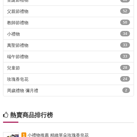
聖誕節禮物
父親節禮物
52
教師節禮物
50
小禮物
34
萬聖節禮物
33
端午節禮物
33
兒童節
28
玫瑰香皂花
24
周歲禮物 彌月禮
2
熱賣商品排行榜
1
小禮物推薦 精緻單朵玫瑰香皂花