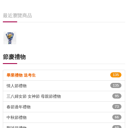
最近瀏覽商品
節慶禮物
畢業禮物 送考生
135
情人節禮物
135
三八婦女節 女神節 母親節禮物
95
春節過年禮物
73
中秋節禮物
66
60