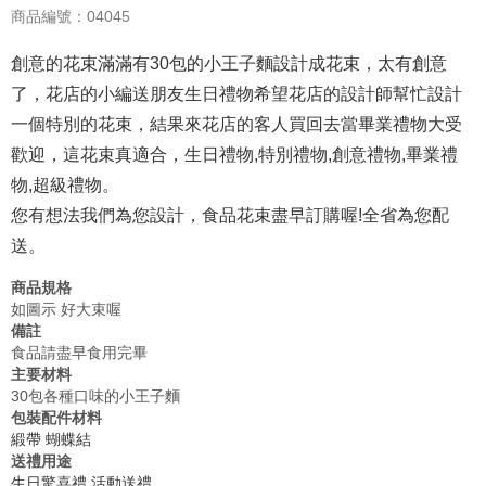
商品編號：04045
創意的花束滿滿有30包的小王子麵設計成花束，太有創意
了，花店的小編送朋友生日禮物希望花店的設計師幫忙設計
一個特別的花束，結果來花店的客人買回去當畢業禮物大受
歡迎，這花束真適合，生日禮物,特別禮物,創意禮物,畢業禮
物,超級禮物。
您有想法我們為您設計，食品花束盡早訂購喔!全省為您配
送。
商品規格
如圖示 好大束喔
備註
食品請盡早食用完畢
主要材料
30包各種口味的小王子麵
包裝配件材料
緞帶
蝴蝶結
送禮用途
生日驚喜禮
活動送禮