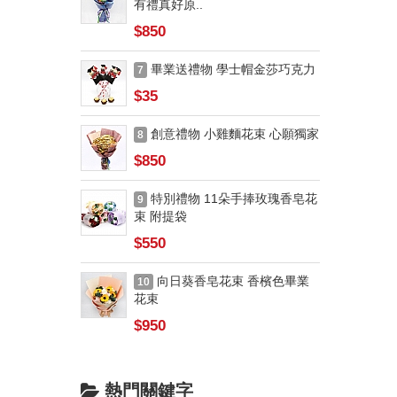
有禮真好原..
$850
畢業送禮物 學士帽金莎巧克力
7
$35
創意禮物 小雞麵花束 心願獨家
8
$850
特別禮物 11朵手捧玫瑰香皂花
9
束 附提袋
$550
向日葵香皂花束 香檳色畢業
10
花束
$950
熱門關鍵字