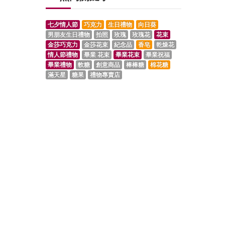
七夕情人節
巧克力
生日禮物
向日葵
男朋友生日禮物
拍照
玫瑰
玫瑰花
花束
金莎巧克力
金莎花束
紀念品
香皂
乾燥花
情人節禮物
畢業 花束
畢業花束
畢業祝福
畢業禮物
軟糖
創意商品
棒棒糖
棉花糖
滿天星
糖果
禮物專賣店