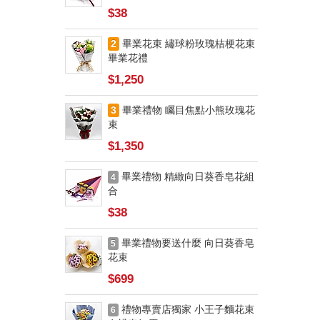
$38
2
畢業花束 繡球粉玫瑰桔梗花束
畢業花禮
$1,250
3
畢業禮物 矚目焦點小熊玫瑰花
束
$1,350
畢業禮物 精緻向日葵香皂花組
4
合
$38
畢業禮物要送什麼 向日葵香皂
5
花束
$699
禮物專賣店獨家 小王子麵花束
6