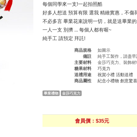
每個同學來一支!一起拍照酷
好多人想送 預算有限 選我 精緻實惠，不傷
不必多言 畢業花束說明一切，就是送畢業的
一人一支 別擠 ... 每個人都有喔~
純手工 請預定 拜託!
商品規格
如圖示
備註
純手工製作，請盡早
主要材料
金莎巧克力、裝飾材
糖果材料
巧克力
送禮用途
祝賀小禮
活動送禮
商品屬性
紀念小禮物
創意驚
畢業禮物
金莎巧克力
會員價：$35元