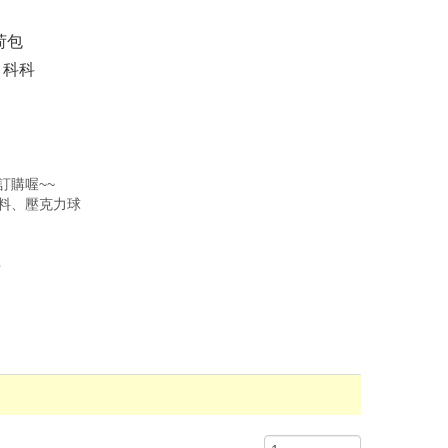
荷包
 科科
訂購喔~~
料、壓克力球
喜