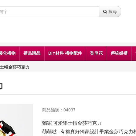
搜尋
製化禮物
禮品贈品
DIY材料 禮物配件
香皂花
傳統婚禮
學士帽金莎巧克力
力
商品編號：04037
獨家 可愛學士帽金莎巧克力
萌萌哒...有禮真好獨家設計畢業金莎巧克力