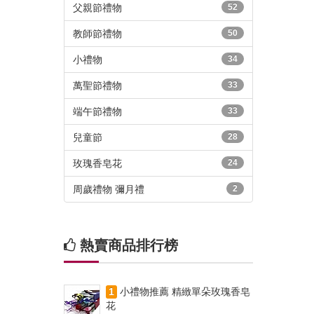
父親節禮物
52
教師節禮物
50
小禮物
34
萬聖節禮物
33
端午節禮物
33
兒童節
28
玫瑰香皂花
24
周歲禮物 彌月禮
2
熱賣商品排行榜
1
小禮物推薦 精緻單朵玫瑰香皂
花