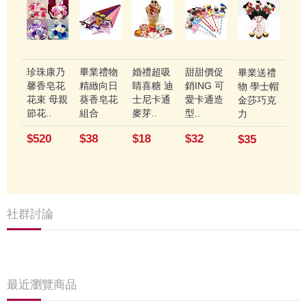
珍珠康乃
畢業禮物
婚禮超吸
甜甜價促
畢業送禮
馨香皂花
精緻向日
睛喜糖 迪
銷ING 可
物 學士帽
花束 母親
葵香皂花
士尼卡通
愛卡通造
金莎巧克
節花..
組合
麥芽..
型..
力
$520
$38
$18
$32
$35
社群討論
最近瀏覽商品