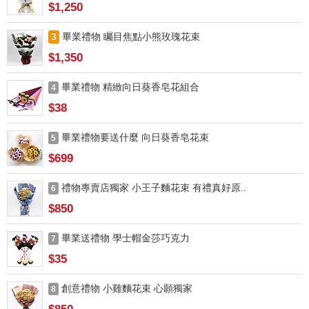
$1,250
3
畢業禮物 矚目焦點小熊玫瑰花束
$1,350
畢業禮物 精緻向日葵香皂花組合
4
$38
畢業禮物要送什麼 向日葵香皂花束
5
$699
禮物專賣店獨家 小王子麵花束 有禮真好原..
6
$850
畢業送禮物 學士帽金莎巧克力
7
$35
創意禮物 小雞麵花束 心願獨家
8