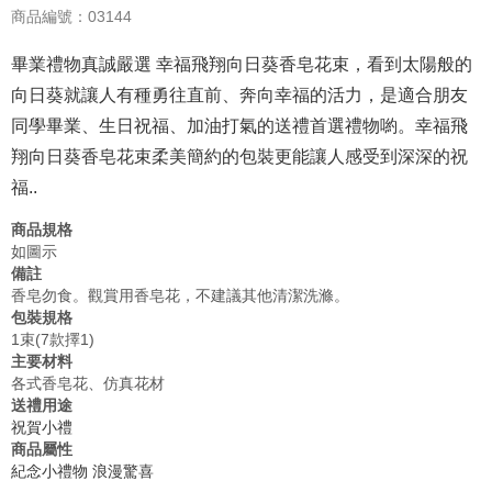
商品編號：03144
畢業禮物真誠嚴選 幸福飛翔向日葵香皂花束，看到太陽般的
向日葵就讓人有種勇往直前、奔向幸福的活力，是適合朋友
同學畢業、生日祝福、加油打氣的送禮首選禮物喲。幸福飛
翔向日葵香皂花束柔美簡約的包裝更能讓人感受到深深的祝
福..
商品規格
如圖示
備註
香皂勿食。觀賞用香皂花，不建議其他清潔洗滌。
包裝規格
1束(7款擇1)
主要材料
各式香皂花、仿真花材
送禮用途
祝賀小禮
商品屬性
紀念小禮物
浪漫驚喜