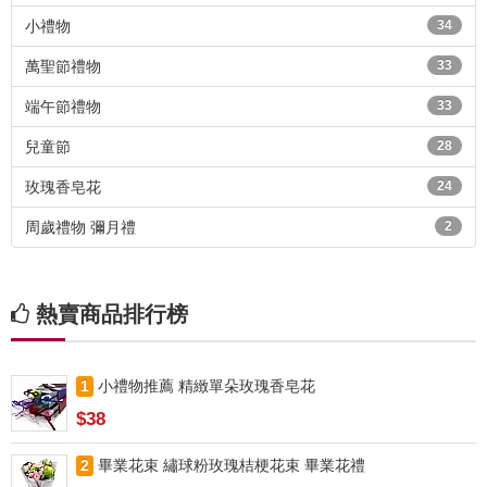
小禮物
34
萬聖節禮物
33
端午節禮物
33
兒童節
28
玫瑰香皂花
24
周歲禮物 彌月禮
2
熱賣商品排行榜
1
小禮物推薦 精緻單朵玫瑰香皂花
$38
2
畢業花束 繡球粉玫瑰桔梗花束 畢業花禮