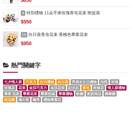
$850
特別禮物 11朵手捧玫瑰香皂花束 附提袋
9
$550
向日葵香皂花束 香檳色畢業花束
10
$950
熱門關鍵字
七夕情人節
巧克力
生日禮物
向日葵
男朋友生日禮物
拍照
玫瑰
玫瑰花
花束
金莎巧克力
金莎花束
紀念品
香皂
乾燥花
情人節禮物
畢業 花束
畢業花束
畢業祝福
畢業禮物
軟糖
創意商品
棒棒糖
棉花糖
滿天星
糖果
禮物專賣店