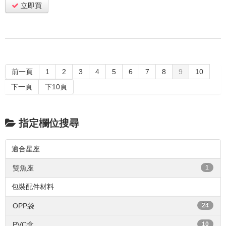
立即買
前一頁
1
2
3
4
5
6
7
8
9
10
下一頁
下10頁
指定欄位搜尋
適合星座
雙魚座
1
包裝配件材料
OPP袋
24
PVC盒
10