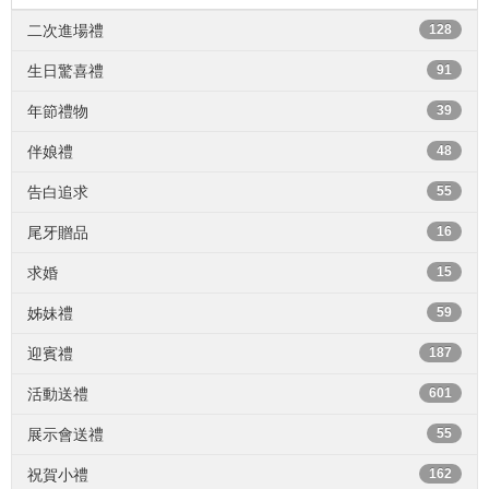
二次進場禮
128
生日驚喜禮
91
年節禮物
39
伴娘禮
48
告白追求
55
尾牙贈品
16
求婚
15
姊妹禮
59
迎賓禮
187
活動送禮
601
展示會送禮
55
祝賀小禮
162