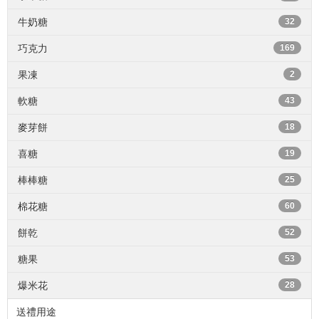
牛奶糖
32
巧克力
169
果凍
2
軟糖
43
麥芽餅
18
喜糖
19
棒棒糖
25
棉花糖
60
餅乾
52
糖果
53
爆米花
28
送禮用途