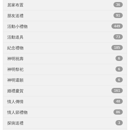
居家布置
36
朋友送禮
91
活動小禮物
449
活動道具
73
紀念禮物
185
神明祝壽
6
神明祭祀
6
神明還願
6
婚禮慶賀
161
情人傳情
48
情人節禮物
86
探病送禮
3