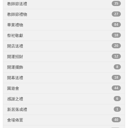
教師節送禮
35
教師節禮物
27
畢業禮物
84
祭祀敬獻
18
開店送禮
20
開運招財
12
開運擺飾
8
開幕送禮
18
園遊會
44
感謝之禮
6
新居落成禮
1
會場佈置
40