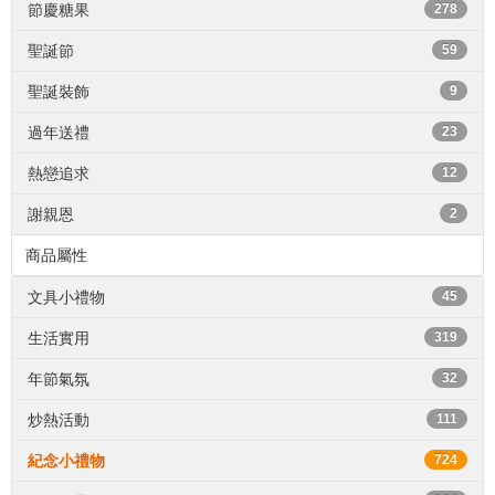
節慶糖果
278
聖誕節
59
聖誕裝飾
9
過年送禮
23
熱戀追求
12
謝親恩
2
商品屬性
文具小禮物
45
生活實用
319
年節氣氛
32
炒熱活動
111
紀念小禮物
724