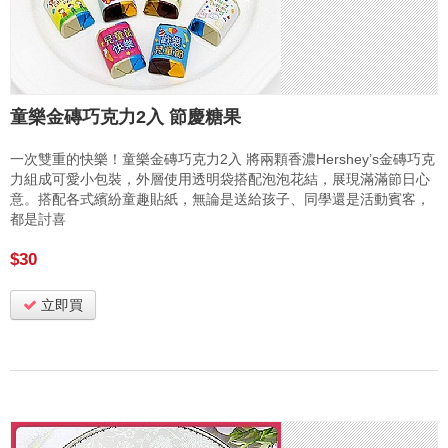
童樂金磚巧克力2入 節慶糖果
一次雙重的快樂！童樂金磚巧克力2入 將兩顆香濃Hershey’s金磚巧克
力組成可愛小包裝，外層使用透明袋搭配泡泡花結，展現滿滿節日心
意。搭配各式繽紛童趣貼紙，無論是送給孩子、同學還是活動賓客，
都是討喜
$30
立即買