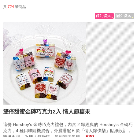
共
724
筆商品
雙倍甜蜜金磚巧克力2入 情人節糖果
這份 Hershey's 金磚巧克力禮包，內含 2 顆經典的 Hershey's 金磚巧
克力，4 種口味隨機混合，外層搭配 6 款「情人節快樂」貼紙設計，
$30