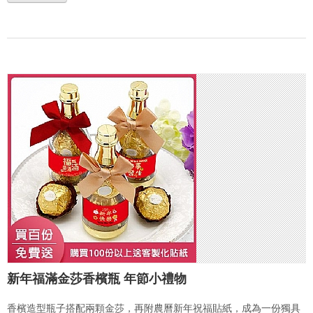
新年福滿金莎香檳瓶 年節小禮物
香檳造型瓶子搭配兩顆金莎，再附農曆新年祝福貼紙，成為一份獨具