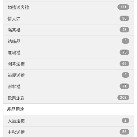
婚禮送客禮
171
情人節
86
喝茶禮
43
結緣品
3
進場禮
75
開幕送禮
66
節慶送禮
3
謝客禮
71
歡樂派對
202
產品用途
入厝送禮
2
中秋送禮
55