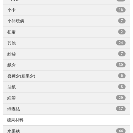
小卡
16
小熊玩偶
7
扭蛋
2
其他
24
紗袋
7
紙盒
30
喜糖盒(糖果盒)
6
貼紙
8
緞帶
29
蝴蝶結
17
糖果材料
水果糖
44