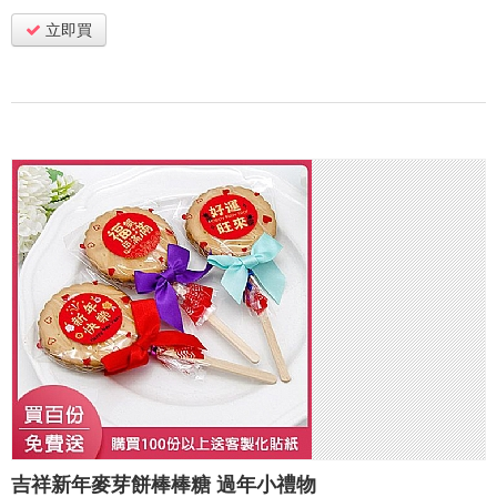
立即買
吉祥新年麥芽餅棒棒糖 過年小禮物