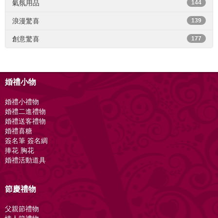
氣氛用品
144
浪漫驚喜
139
創意驚喜
177
婚禮小物
婚禮小禮物
婚禮二進禮物
婚禮送客禮物
婚禮喜糖
簽名筆 簽名綢
捧花 胸花
婚禮活動道具
節慶禮物
父親節禮物