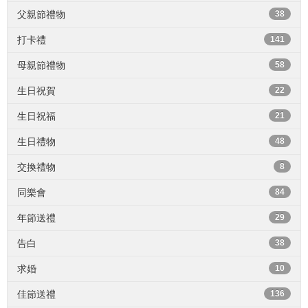
父親節禮物
38
打卡禮
141
母親節禮物
58
生日祝賀
22
生日祝福
21
生日禮物
48
交換禮物
8
同樂會
84
年節送禮
29
告白
38
求婚
10
佳節送禮
136